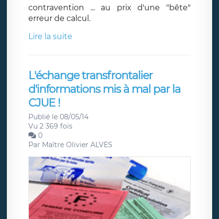
contravention ... au prix d'une "bête"
erreur de calcul.
Lire la suite
L'échange transfrontalier
d'informations mis à mal par la
CJUE !
Publié le 08/05/14
Vu 2 369 fois
0
Par
Maître Olivier ALVES