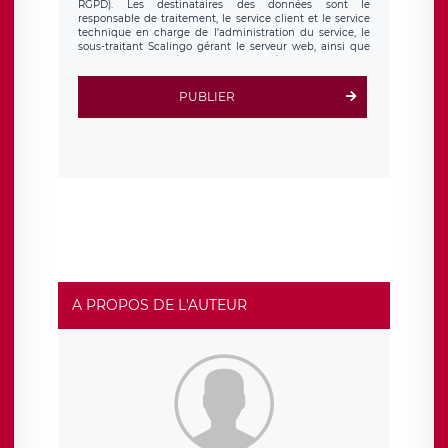
RGPD). Les destinataires des données sont le
responsable de traitement, le service client et le service
technique en charge de l’administration du service, le
sous-traitant Scalingo gérant le serveur web, ainsi que
toute personne légalement autorisée. Le formulaire
d’inscription est hébergé sur un serveur hébergé par
Scalingo, basé en France et offrant des
clauses de
PUBLIER
protection conformes au RGPD
. Les données collectées
sont conservées jusqu’à ce que l’Internaute en sollicite la
suppression, étant entendu que vous pouvez demander
la suppression de vos données et retirer votre
consentement à tout moment. Vous disposez également
d’un droit d’accès, de rectification ou de limitation du
traitement relatif à vos données à caractère personnel,
ainsi que d’un droit à la portabilité de vos données. Vous
pouvez exercer ces droits auprès du délégué à la
protection des données de LÉGAVOX qui exerce au siège
social de LÉGAVOX et est joignable à l’adresse mail
suivante : donneespersonnelles@legavox.fr. Le
responsable de traitement est la société LÉGAVOX, sis 9
rue Léopold Sédar Senghor, joignable à l’adresse mail :
responsabledetraitement@legavox.fr. Vous avez
A PROPOS DE L'AUTEUR
également le droit d’introduire une réclamation auprès
d’une autorité de contrôle.