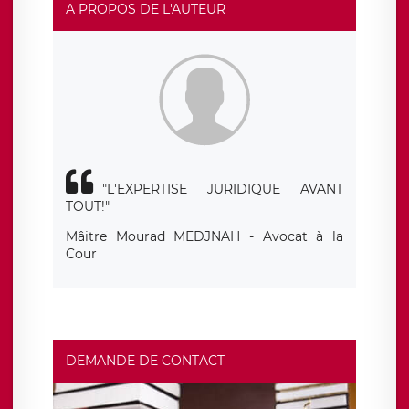
responsabledetraitement@legavox.fr. Vous avez
A PROPOS DE L'AUTEUR
également le droit d’introduire une réclamation auprès
d’une autorité de contrôle.
"L'EXPERTISE JURIDIQUE AVANT
TOUT!"
Mâitre Mourad MEDJNAH - Avocat à la
Cour
DEMANDE DE CONTACT