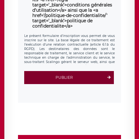
target='_blank'>conditions générales
d'utilisation</a> ainsi que la <a
href='/politique-de-confidentialite/'
target='_blank'>politique de
confidentialite</a>
Le présent formulaire d’inscription vous permet de vous
inscrire sur le site. La base légale de ce traitement est
l’exécution d’une relation contractuelle (article 6.1.b du
RGPD). Les destinataires des données sont le
responsable de traitement, le service client et le service
technique en charge de l’administration du service, le
sous-traitant Scalingo gérant le serveur web, ainsi que
toute personne légalement autorisée. Le formulaire
d’inscription est hébergé sur un serveur hébergé par
Scalingo, basé en France et offrant des
clauses de
PUBLIER
protection conformes au RGPD
. Les données collectées
sont conservées jusqu’à ce que l’Internaute en sollicite la
suppression, étant entendu que vous pouvez demander
la suppression de vos données et retirer votre
consentement à tout moment. Vous disposez également
d’un droit d’accès, de rectification ou de limitation du
traitement relatif à vos données à caractère personnel,
ainsi que d’un droit à la portabilité de vos données. Vous
pouvez exercer ces droits auprès du délégué à la
protection des données de LÉGAVOX qui exerce au siège
social de LÉGAVOX et est joignable à l’adresse mail
suivante : donneespersonnelles@legavox.fr. Le
responsable de traitement est la société LÉGAVOX, sis 9
rue Léopold Sédar Senghor, joignable à l’adresse mail :