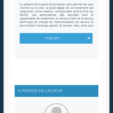
Le présent formulaire d’inscription vous permet de vous
inscrire sur le site. La base légale de ce traitement est
l’exécution d’une relation contractuelle (article 6.1.b du
RGPD). Les destinataires des données sont le
responsable de traitement, le service client et le service
technique en charge de l’administration du service, le
sous-traitant Scalingo gérant le serveur web, ainsi que
toute personne légalement autorisée. Le formulaire
d’inscription est hébergé sur un serveur hébergé par
Scalingo, basé en France et offrant des
clauses de
PUBLIER
protection conformes au RGPD
. Les données collectées
sont conservées jusqu’à ce que l’Internaute en sollicite la
suppression, étant entendu que vous pouvez demander
la suppression de vos données et retirer votre
consentement à tout moment. Vous disposez également
d’un droit d’accès, de rectification ou de limitation du
traitement relatif à vos données à caractère personnel,
ainsi que d’un droit à la portabilité de vos données. Vous
pouvez exercer ces droits auprès du délégué à la
protection des données de LÉGAVOX qui exerce au siège
social de LÉGAVOX et est joignable à l’adresse mail
suivante : donneespersonnelles@legavox.fr. Le
responsable de traitement est la société LÉGAVOX, sis 9
rue Léopold Sédar Senghor, joignable à l’adresse mail :
responsabledetraitement@legavox.fr. Vous avez
A PROPOS DE L'AUTEUR
également le droit d’introduire une réclamation auprès
d’une autorité de contrôle.