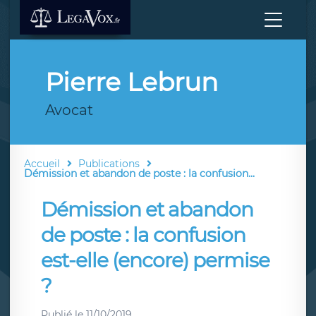
Pierre Lebrun
Avocat
Accueil
Publications
Démission et abandon de poste : la confusion...
Démission et abandon
de poste : la confusion
est-elle (encore) permise
?
Publié le
11/10/2019