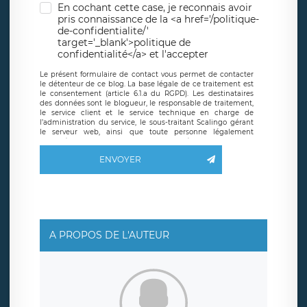
En cochant cette case, je reconnais avoir
pris connaissance de la <a href='/politique-
de-confidentialite/'
target='_blank'>politique de
confidentialité</a> et l'accepter
Le présent formulaire de contact vous permet de contacter
le détenteur de ce blog. La base légale de ce traitement est
le consentement (article 6.1.a du RGPD). Les destinataires
des données sont le blogueur, le responsable de traitement,
le service client et le service technique en charge de
l’administration du service, le sous-traitant Scalingo gérant
le serveur web, ainsi que toute personne légalement
autorisée. Le formulaire de contact à destination du
blogueur est hébergé sur un serveur hébergé par Scalingo,
ENVOYER
basé en France et offrant des
clauses de protection
conformes au RGPD
. Les données collectées sont conservées
jusqu’à ce que l’Internaute en sollicite la suppression, étant
entendu que vous pouvez demander la suppression de vos
données et retirer votre consentement à tout moment. Vous
disposez également d’un droit d’accès, de rectification ou de
limitation du traitement relatif à vos données à caractère
personnel, ainsi que d’un droit à la portabilité de vos
A PROPOS DE L'AUTEUR
données. Vous pouvez exercer ces droits auprès du délégué
à la protection des données de LÉGAVOX qui exerce au
siège social de LÉGAVOX et est joignable à l’adresse mail
suivante : donneespersonnelles@legavox.fr. Le responsable
de traitement est la société LÉGAVOX, sis 9 rue Léopold
Sédar Senghor, joignable à l’adresse mail :
responsabledetraitement@legavox.fr. Vous avez également
le droit d’introduire une réclamation auprès d’une autorité