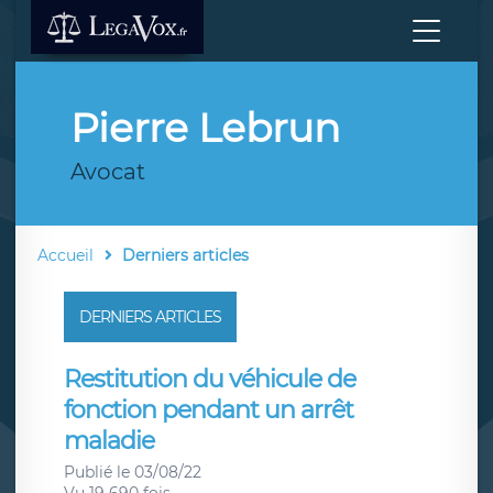
Pierre Lebrun
Avocat
Accueil
Derniers articles
DERNIERS ARTICLES
Restitution du véhicule de
fonction pendant un arrêt
maladie
Publié le 03/08/22