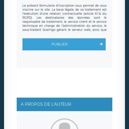
Le présent formulaire d’inscription vous permet de vous
inscrire sur le site. La base légale de ce traitement est
l’exécution d’une relation contractuelle (article 6.1.b du
RGPD). Les destinataires des données sont le
responsable de traitement, le service client et le service
technique en charge de l’administration du service, le
sous-traitant Scalingo gérant le serveur web, ainsi que
toute personne légalement autorisée. Le formulaire
d’inscription est hébergé sur un serveur hébergé par
Scalingo, basé en France et offrant des
clauses de
PUBLIER
protection conformes au RGPD
. Les données collectées
sont conservées jusqu’à ce que l’Internaute en sollicite la
suppression, étant entendu que vous pouvez demander
la suppression de vos données et retirer votre
consentement à tout moment. Vous disposez également
d’un droit d’accès, de rectification ou de limitation du
traitement relatif à vos données à caractère personnel,
ainsi que d’un droit à la portabilité de vos données. Vous
pouvez exercer ces droits auprès du délégué à la
protection des données de LÉGAVOX qui exerce au siège
social de LÉGAVOX et est joignable à l’adresse mail
suivante : donneespersonnelles@legavox.fr. Le
responsable de traitement est la société LÉGAVOX, sis 9
rue Léopold Sédar Senghor, joignable à l’adresse mail :
responsabledetraitement@legavox.fr. Vous avez
A PROPOS DE L'AUTEUR
également le droit d’introduire une réclamation auprès
d’une autorité de contrôle.