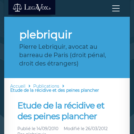
plebriquir
Pierre Lebriquir, avocat au
barreau de Paris (droit pénal,
droit des étrangers)
Accueil
Publications
Etude de la récidive et des peines plancher
Etude de la récidive et
des peines plancher
Publié le
14/09/2010
Modifié le
26/03/2012