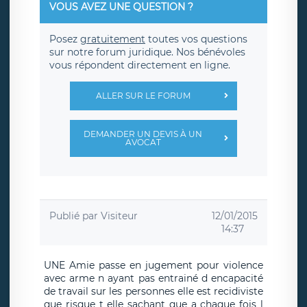
VOUS AVEZ UNE QUESTION ?
Posez
gratuitement
toutes vos questions
sur notre forum juridique. Nos bénévoles
vous répondent directement en ligne.
ALLER SUR LE FORUM
DEMANDER UN DEVIS À UN
AVOCAT
Publié par
Visiteur
12/01/2015
14:37
UNE Amie passe en jugement pour violence
avec arme n ayant pas entrainé d encapacité
de travail sur les personnes elle est recidiviste
que risque t elle sachant que a chaque fois l