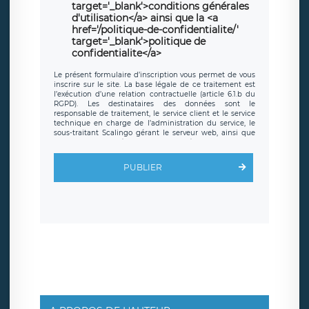
target='_blank'>conditions générales
d'utilisation</a> ainsi que la <a
href='/politique-de-confidentialite/'
target='_blank'>politique de
confidentialite</a>
Le présent formulaire d’inscription vous permet de vous
inscrire sur le site. La base légale de ce traitement est
l’exécution d’une relation contractuelle (article 6.1.b du
RGPD). Les destinataires des données sont le
responsable de traitement, le service client et le service
technique en charge de l’administration du service, le
sous-traitant Scalingo gérant le serveur web, ainsi que
toute personne légalement autorisée. Le formulaire
d’inscription est hébergé sur un serveur hébergé par
Scalingo, basé en France et offrant des
clauses de
PUBLIER
protection conformes au RGPD
. Les données collectées
sont conservées jusqu’à ce que l’Internaute en sollicite la
suppression, étant entendu que vous pouvez demander
la suppression de vos données et retirer votre
consentement à tout moment. Vous disposez également
d’un droit d’accès, de rectification ou de limitation du
traitement relatif à vos données à caractère personnel,
ainsi que d’un droit à la portabilité de vos données. Vous
pouvez exercer ces droits auprès du délégué à la
protection des données de LÉGAVOX qui exerce au siège
social de LÉGAVOX et est joignable à l’adresse mail
suivante : donneespersonnelles@legavox.fr. Le
responsable de traitement est la société LÉGAVOX, sis 9
rue Léopold Sédar Senghor, joignable à l’adresse mail :
responsabledetraitement@legavox.fr. Vous avez