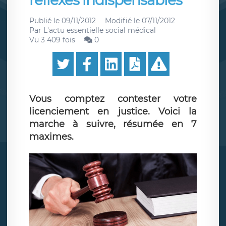
réflexes indispensables
Publié le
09/11/2012
Modifié le
07/11/2012
Par
L'actu essentielle social médical
Vu 3 409 fois
0
Vous comptez contester votre
licenciement en justice. Voici la
marche à suivre, résumée en 7
maximes.