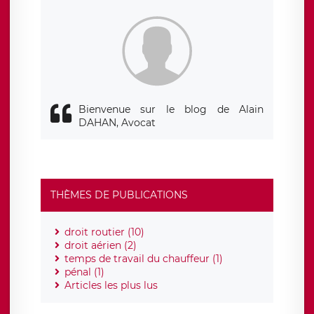
siège social de LÉGAVOX et est joignable à l’adresse mail
suivante : donneespersonnelles@legavox.fr. Le responsable
de traitement est la société LÉGAVOX, sis 9 rue Léopold
Sédar Senghor, joignable à l’adresse mail :
responsabledetraitement@legavox.fr. Vous avez également
le droit d’introduire une réclamation auprès d’une autorité
de contrôle.
Bienvenue sur le blog de Alain
DAHAN, Avocat
THÈMES DE PUBLICATIONS
droit routier (10)
droit aérien (2)
temps de travail du chauffeur (1)
pénal (1)
Articles les plus lus