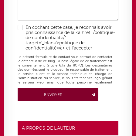
En cochant cette case, je reconnais avoir
pris connaissance de la <a href='/politique-
de-confidentialite/'
target='_blank'>politique de
confidentialité</a> et l'accepter
Le présent formulaire de contact vous permet de contacter
le détenteur de ce blog. La base légale de ce traitement est
le consentement (article 6.1.a du RGPD). Les destinataires
des données sont le blogueur, le responsable de traitement,
le service client et le service technique en charge de
l’administration du service, le sous-traitant Scalingo gérant
le serveur web, ainsi que toute personne légalement
autorisée. Le formulaire de contact à destination du
blogueur est hébergé sur un serveur hébergé par Scalingo,
ENVOYER
basé en France et offrant des
clauses de protection
conformes au RGPD
. Les données collectées sont conservées
jusqu’à ce que l’Internaute en sollicite la suppression, étant
entendu que vous pouvez demander la suppression de vos
données et retirer votre consentement à tout moment. Vous
disposez également d’un droit d’accès, de rectification ou de
limitation du traitement relatif à vos données à caractère
personnel, ainsi que d’un droit à la portabilité de vos
A PROPOS DE L'AUTEUR
données. Vous pouvez exercer ces droits auprès du délégué
à la protection des données de LÉGAVOX qui exerce au