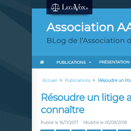
Association 
BLog de l’Association 
PRÉSENTATION
PUBLICATIONS
Accueil
Publications
Résoudre un litig
Résoudre un litige a
connaître
Publié le
16/11/2017
Modifié le
05/09/2018