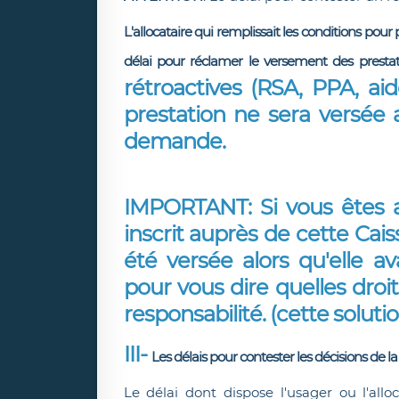
L'allocataire qui remplissait les conditions pou
délai pour réclamer le versement des prestat
rétroactives (RSA, PPA, ai
prestation ne sera versée 
demande.
IMPORTANT
: Si vous êtes
inscrit auprès de cette Cai
été versée alors qu'elle a
pour vous dire quelles droit
responsabilité. (cette soluti
​III-
Les délais pour contester les décisions de l
Le délai dont dispose l'usager ou l'allo