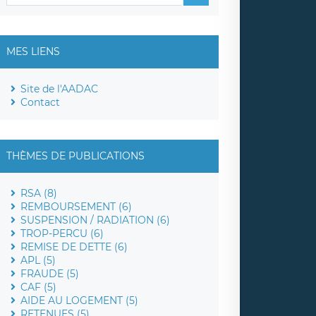
MES LIENS
Site de l'AADAC
Contact
THÈMES DE PUBLICATIONS
RSA (8)
REMBOURSEMENT (6)
SUSPENSION / RADIATION (6)
TROP-PERCU (6)
REMISE DE DETTE (6)
APL (5)
FRAUDE (5)
CAF (5)
AIDE AU LOGEMENT (5)
RETENUES (5)