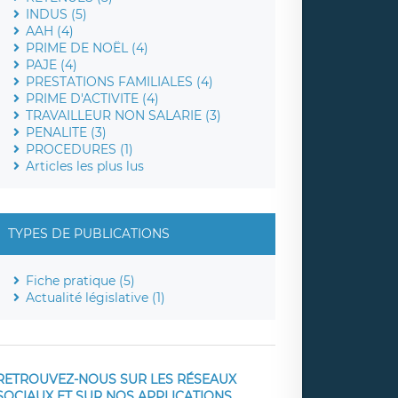
INDUS (5)
AAH (4)
PRIME DE NOËL (4)
PAJE (4)
PRESTATIONS FAMILIALES (4)
PRIME D'ACTIVITE (4)
TRAVAILLEUR NON SALARIE (3)
PENALITE (3)
PROCEDURES (1)
Articles les plus lus
TYPES DE PUBLICATIONS
Fiche pratique (5)
Actualité législative (1)
RETROUVEZ-NOUS SUR LES RÉSEAUX
SOCIAUX ET SUR NOS APPLICATIONS