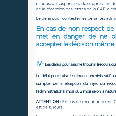
d'indus, de suspension, de suppression des
de la réception des lettres de la CAF, à c
Le délai pour contester les pénalités admi
En cas de non respect de ce
met en danger de ne plu
accepter la décision même il
IV-
​
Les délais pour saisir le tribunal (recours c
Le délai pour saisir le tribunal administratif o
compter de la réception du rejet du recou
l'administration (1 mois ou 2 mois selon la nature
ATTENTION
: En cas de réception d'une 
est de 15 jours.