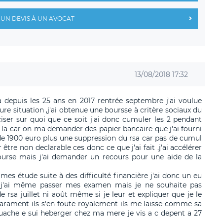
UN DEVIS À UN AVOCAT
13/08/2018 17:32
a depuis les 25 ans en 2017 rentrée septembre j'ai voulue
e situation ,j'ai obtenue une boursse à critère sociaux du
ser sur quoi que ce soit j'ai donc cumuler les 2 pendant
la car on ma demander des papier bancaire que j'ai fourni
1900 euro plus une suppression du rsa car pas de cumul
 être non declarable ces donc ce que j'ai fait .j'ai accélérer
bourse mais j'ai demander un recours pour une aide de la
mes étude suite à des difficulté financière j'ai donc un eu
n j'ai même passer mes examen mais je ne souhaite pas
rsa juillet ni août même si je leur et expliquer que je le
rament ils s'en foute royalement ils me laisse comme sa
guache e sui heberger chez ma mere je vis a c depent a 27