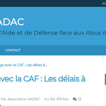
AD
AADAC
d’Aide et de Défense face aux Abus 
CONTACT
e avec la CAF : Les délais à...
vec la CAF : Les délais à
Par
Association AADAC
Vu 104 475 fois
33