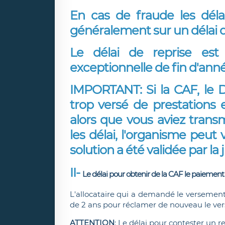
En cas de fraude les déla
généralement sur un délai d
Le délai de reprise es
exceptionnelle de fin d'anné
IMPORTANT: Si la CAF, le 
trop versé de prestation
alors que vous aviez trans
les délai, l'organisme peut 
solution a été validée par la
II- ​
Le délai pour obtenir de la CAF le paiement
L'allocataire qui a demandé le versement 
de 2 ans pour réclamer de nouveau le v
ATTENTION
: Le délai pour contester un ref