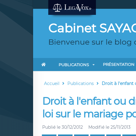
Cabinet SAYA
Bienvenue sur le blog
PRÉSENTATION
PUBLICATIONS
Accueil
Publications
Droit à l'enfant 
Droit à l'enfant ou d
loi sur le mariage p
Publié le
30/12/2012
Modifié le
25/11/2013