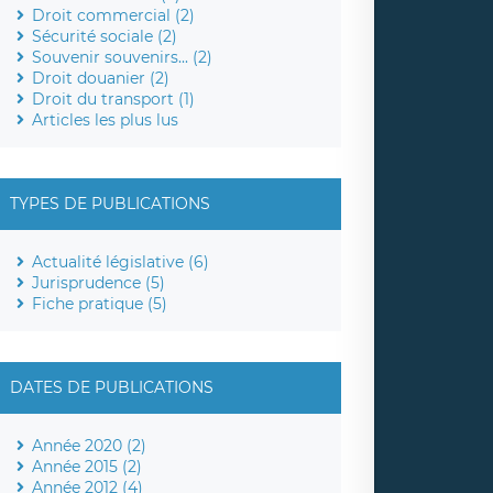
Droit commercial (2)
Sécurité sociale (2)
Souvenir souvenirs... (2)
Droit douanier (2)
Droit du transport (1)
Articles les plus lus
TYPES DE PUBLICATIONS
Actualité législative (6)
Jurisprudence (5)
Fiche pratique (5)
DATES DE PUBLICATIONS
Année 2020 (2)
Année 2015 (2)
Année 2012 (4)