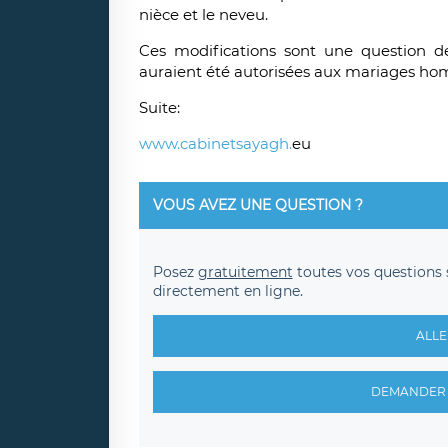
nièce et le neveu.
Ces modifications sont une question de
auraient été autorisées aux mariages ho
Suite:
www.cabinetsayagh.
eu
VOUS AVEZ UNE QUESTION ?
Posez
gratuitement
toutes vos questions 
directement en ligne.
ALLE
DEMANDER 