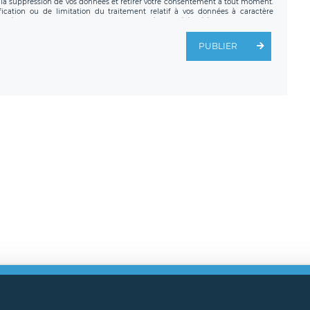
a suppression de vos données et retirer votre consentement à tout moment.
fication ou de limitation du traitement relatif à vos données à caractère
données. Vous pouvez exercer ces droits auprès du délégué à la protection des
ial de LÉGAVOX et est joignable à l’adresse mail suivante :
tement est la société LÉGAVOX, sis 9 rue Léopold Sédar Senghor, joignable à
PUBLIER
us avez également le droit d’introduire une réclamation auprès d’une autorité
ns légales
CGU
Politique de confidentialité
Android
Iphon
ght
2026 Légavox.fr - Tous droits réservés