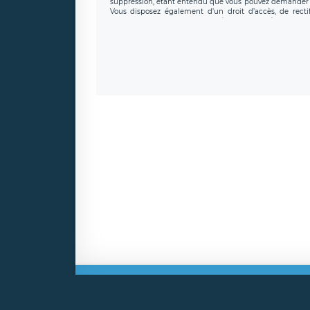
suppression, étant entendu que vous pouvez demander l
Vous disposez également d’un droit d’accès, de recti
personnel, ainsi que d’un droit à la portabilité de vos 
données de LÉGAVOX qui exerce au siège soc
donneespersonnelles@legavox.fr. Le responsable de trai
l’adresse mail : responsabledetraitement@legavox.fr. Vo
de contrôle.
Mentio
Copyri