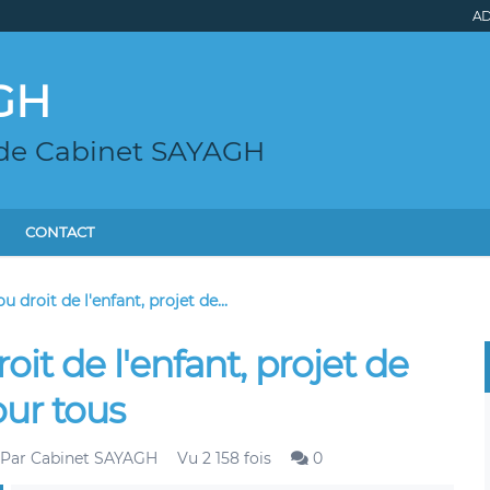
AD
GH
 de Cabinet SAYAGH
CONTACT
ou droit de l'enfant, projet de...
roit de l'enfant, projet de
our tous
Par
Cabinet SAYAGH
Vu 2 158 fois
0