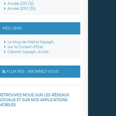
Année 2011 (12)
Année 2010 (35)
MES LIENS
Le blog de Maître Sayagh,
sur le Conseil d'Etat
Cabinet Sayagh, le site..
FLUX RSS : ABONNEZ-VOUS
RETROUVEZ-NOUS SUR LES RÉSEAUX
SOCIAUX ET SUR NOS APPLICATIONS
MOBILES