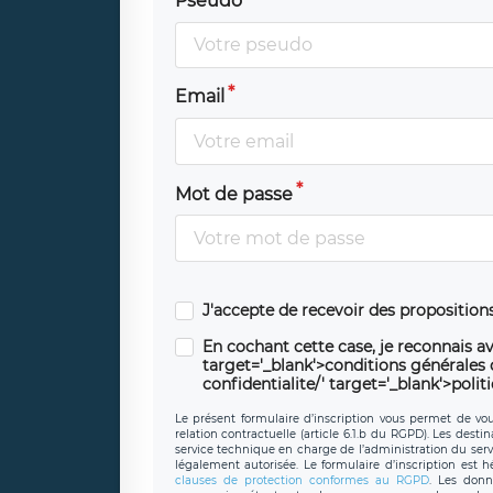
Pseudo
Email
Mot de passe
J'accepte de recevoir des propositio
En cochant cette case, je reconnais av
target='_blank'>conditions générales d'
confidentialite/' target='_blank'>polit
Le présent formulaire d’inscription vous permet de vous
relation contractuelle (article 6.1.b du RGPD). Les desti
service technique en charge de l’administration du servi
légalement autorisée. Le formulaire d’inscription est 
clauses de protection conformes au RGPD
. Les donn