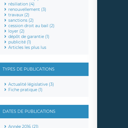
résiliation (4)
renouvellement (3)
travaux (2)
sanctions (2)
cession droit au bail (2)
loyer (2)
dépôt de garantie (1)
publicité (1)
Articles les plus lus
TYPES DE PUBLICATIONS
Actualité législative (3)
Fiche pratique (1)
DATES DE PUBLICATIONS
Année 2016 (21)