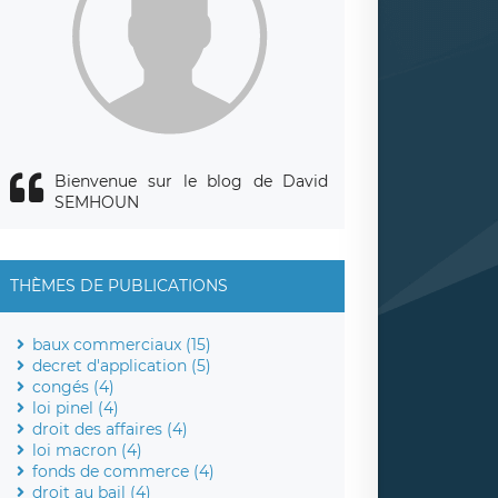
Bienvenue sur le blog de David
SEMHOUN
THÈMES DE PUBLICATIONS
baux commerciaux (15)
decret d'application (5)
congés (4)
loi pinel (4)
droit des affaires (4)
loi macron (4)
fonds de commerce (4)
droit au bail (4)