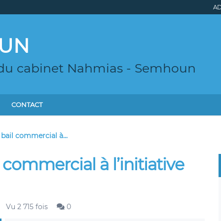
AD
OUN
 du cabinet Nahmias - Semhoun
CONTACT
 bail commercial à...
l commercial à l’initiative
Vu 2 715 fois
0