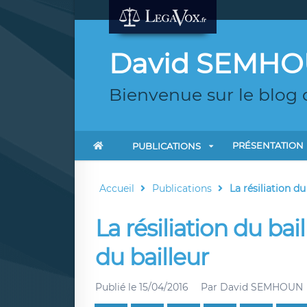
David SEMH
Bienvenue sur le blog
PRÉSENTATION
PUBLICATIONS
Accueil
Publications
La résiliation du
La résiliation du bai
du bailleur
Publié le
15/04/2016
Par
David SEMHOUN