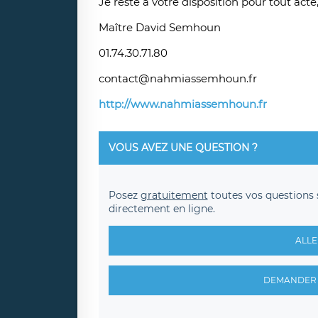
Je reste à votre disposition pour tout acte
Maître David Semhoun
01.74.30.71.80
contact@nahmiassemhoun.fr
http://www.nahmiassemhoun.fr
VOUS AVEZ UNE QUESTION ?
Posez
gratuitement
toutes vos questions 
directement en ligne.
ALLE
DEMANDER 