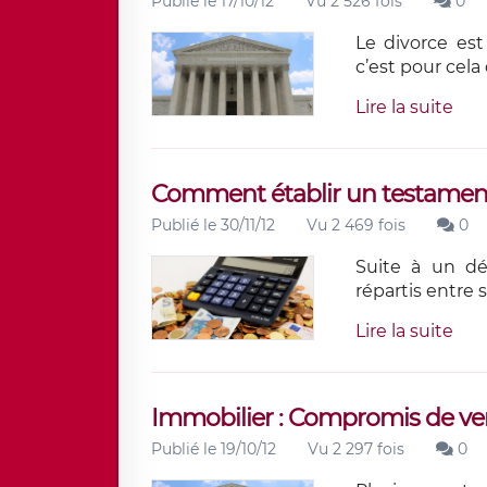
Publié le 17/10/12
Vu 2 526 fois
0
Le divorce est
c’est pour cel
Lire la suite
Comment établir un testamen
Publié le 30/11/12
Vu 2 469 fois
0
Suite à un dé
répartis entre s
Lire la suite
Immobilier : Compromis de ve
Publié le 19/10/12
Vu 2 297 fois
0