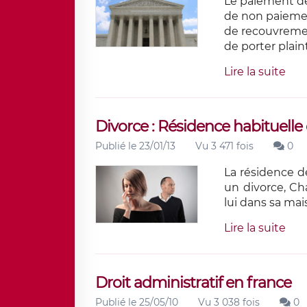
Le paiement de 
de non paiemen
de recouvrement
de porter plain
Lire la suite
Divorce : Résidence habituelle
Publié le 23/01/13
Vu 3 471 fois
0
La résidence d
un divorce, Ch
lui dans sa mai
Lire la suite
Droit administratif en france
Publié le 25/05/10
Vu 3 038 fois
0