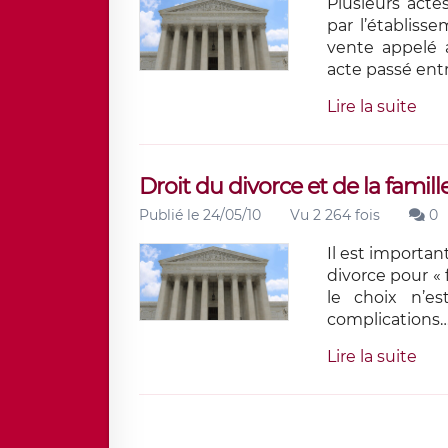
Plusieurs acte
par l’établis
vente appelé 
acte passé entr
Lire la suite
Droit du divorce et de la famill
Publié le 24/05/10
Vu 2 264 fois
0
Il est importan
divorce pour « 
le choix n’es
complications
Lire la suite