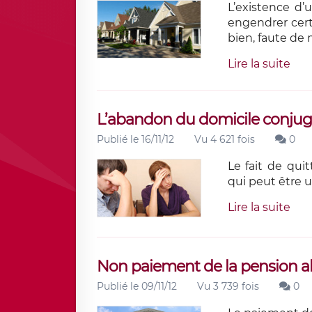
L’existence d’
engendrer cer
bien, faute de 
Lire la suite
L’abandon du domicile conjug
Publié le 16/11/12
Vu 4 621 fois
0
Le fait de qui
qui peut être ut
Lire la suite
Non paiement de la pension a
Publié le 09/11/12
Vu 3 739 fois
0