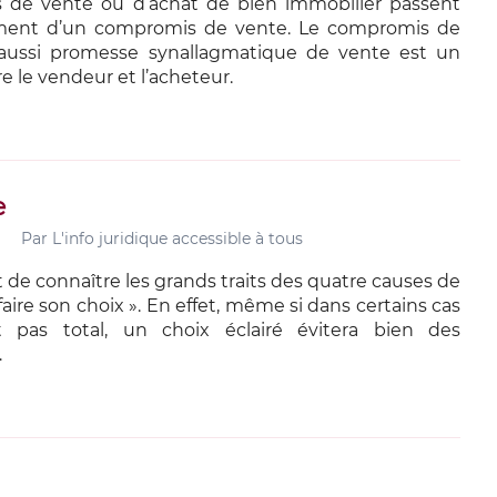
s de vente ou d’achat de bien immobilier passent
sement d’un compromis de vente. Le compromis de
aussi promesse synallagmatique de vente est un
e le vendeur et l’acheteur.
e
Par
L'info juridique accessible à tous
t de connaître les grands traits des quatre causes de
faire son choix ». En effet, même si dans certains cas
t pas total, un choix éclairé évitera bien des
…