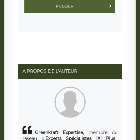
Scalingo, basé en France et offrant des
clauses de
PUBLIER
protection conformes au RGPD
. Les données collectées
sont conservées jusqu’à ce que l’Internaute en sollicite la
suppression, étant entendu que vous pouvez demander
la suppression de vos données et retirer votre
consentement à tout moment. Vous disposez également
d’un droit d’accès, de rectification ou de limitation du
traitement relatif à vos données à caractère personnel,
ainsi que d’un droit à la portabilité de vos données. Vous
pouvez exercer ces droits auprès du délégué à la
protection des données de LÉGAVOX qui exerce au siège
social de LÉGAVOX et est joignable à l’adresse mail
suivante : donneespersonnelles@legavox.fr. Le
responsable de traitement est la société LÉGAVOX, sis 9
rue Léopold Sédar Senghor, joignable à l’adresse mail :
responsabledetraitement@legavox.fr. Vous avez
A PROPOS DE L'AUTEUR
également le droit d’introduire une réclamation auprès
d’une autorité de contrôle.
Greenkraft Expertise,
membre du
réseau d'
Experts Spécialistes IXI Plus
,