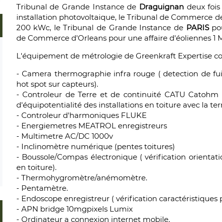
Tribunal de Grande Instance de
Draguignan
deux fois 
installation photovoltaique, le Tribunal de Commerce 
200 kWc, le Tribunal de Grande Instance de
PARIS
pou
de Commerce d'Orleans pour une affaire d'éoliennes 1
L'équipement de métrologie de Greenkraft Expertise c
- Camera thermographie infra rouge ( detection de fui
hot spot sur capteurs).
- Controleur de Terre et de continuité CATU Catohm D
d'équipotentialité des installations en toiture avec la ter
- Controleur d'harmoniques FLUKE
- Energiemetres MEATROL enregistreurs
- Multimetre AC/DC 1000v
- Inclinomètre numérique (pentes toitures)
- Boussole/Compas électronique ( vérification orientati
en toiture).
- Thermohygromètre/anémomètre.
- Pentamètre.
- Endoscope enregistreur ( vérification caractéristique
- APN bridge 10mgpixels Lumix
- Ordinateur a connexion internet mobile.