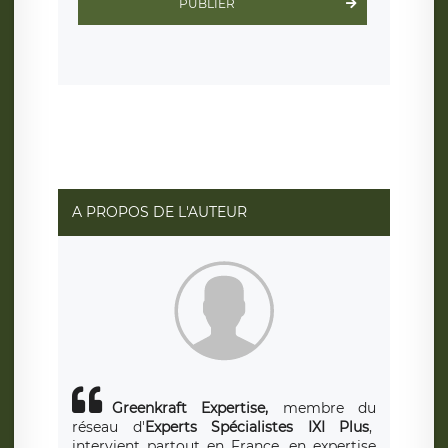
PUBLIER
protection conformes au RGPD
. Les données collectées
sont conservées jusqu’à ce que l’Internaute en sollicite la
suppression, étant entendu que vous pouvez demander
la suppression de vos données et retirer votre
consentement à tout moment. Vous disposez également
d’un droit d’accès, de rectification ou de limitation du
traitement relatif à vos données à caractère personnel,
ainsi que d’un droit à la portabilité de vos données. Vous
pouvez exercer ces droits auprès du délégué à la
protection des données de LÉGAVOX qui exerce au siège
social de LÉGAVOX et est joignable à l’adresse mail
suivante : donneespersonnelles@legavox.fr. Le
responsable de traitement est la société LÉGAVOX, sis 9
rue Léopold Sédar Senghor, joignable à l’adresse mail :
responsabledetraitement@legavox.fr. Vous avez
A PROPOS DE L'AUTEUR
également le droit d’introduire une réclamation auprès
d’une autorité de contrôle.
Greenkraft Expertise,
membre du
réseau d'
Experts Spécialistes IXI Plus
,
intervient partout en France, en expertise