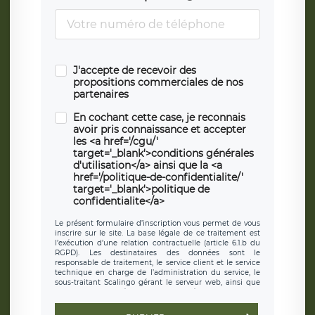
J'accepte de recevoir des
propositions commerciales de nos
partenaires
En cochant cette case, je reconnais
avoir pris connaissance et accepter
les <a href='/cgu/'
target='_blank'>conditions générales
d'utilisation</a> ainsi que la <a
href='/politique-de-confidentialite/'
target='_blank'>politique de
confidentialite</a>
Le présent formulaire d’inscription vous permet de vous
inscrire sur le site. La base légale de ce traitement est
l’exécution d’une relation contractuelle (article 6.1.b du
RGPD). Les destinataires des données sont le
responsable de traitement, le service client et le service
technique en charge de l’administration du service, le
sous-traitant Scalingo gérant le serveur web, ainsi que
toute personne légalement autorisée. Le formulaire
d’inscription est hébergé sur un serveur hébergé par
Scalingo, basé en France et offrant des
clauses de