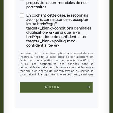
propositions commerciales de nos
partenaires
En cochant cette case, je reconnais
avoir pris connaissance et accepter
les <a href='/cgu/'
target='_blank'>conditions générales
d'utilisation</a> ainsi que la <a
href='/politique-de-confidentialite/'
target='_blank'>politique de
confidentialite</a>
Le présent formulaire d’inscription vous permet de vous
inscrire sur le site. La base légale de ce traitement est
l’exécution d’une relation contractuelle (article 6.1.b du
RGPD). Les destinataires des données sont le
responsable de traitement, le service client et le service
technique en charge de l’administration du service, le
sous-traitant Scalingo gérant le serveur web, ainsi que
toute personne légalement autorisée. Le formulaire
d’inscription est hébergé sur un serveur hébergé par
Scalingo, basé en France et offrant des
clauses de
PUBLIER
protection conformes au RGPD
. Les données collectées
sont conservées jusqu’à ce que l’Internaute en sollicite la
suppression, étant entendu que vous pouvez demander
la suppression de vos données et retirer votre
consentement à tout moment. Vous disposez également
d’un droit d’accès, de rectification ou de limitation du
traitement relatif à vos données à caractère personnel,