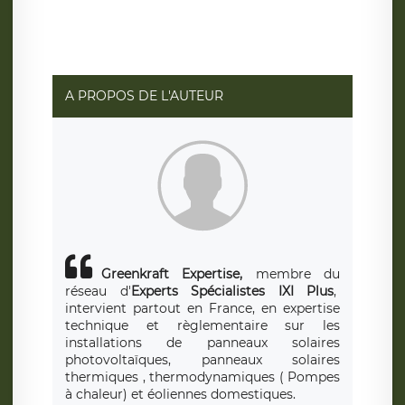
ainsi que d’un droit à la portabilité de vos données. Vous
pouvez exercer ces droits auprès du délégué à la
protection des données de LÉGAVOX qui exerce au siège
social de LÉGAVOX et est joignable à l’adresse mail
suivante : donneespersonnelles@legavox.fr. Le
responsable de traitement est la société LÉGAVOX, sis 9
rue Léopold Sédar Senghor, joignable à l’adresse mail :
responsabledetraitement@legavox.fr. Vous avez
A PROPOS DE L'AUTEUR
également le droit d’introduire une réclamation auprès
d’une autorité de contrôle.
Greenkraft Expertise,
membre du
réseau d'
Experts Spécialistes IXI Plus
,
intervient partout en France, en expertise
technique et règlementaire sur les
installations de panneaux solaires
photovoltaïques, panneaux solaires
thermiques , thermodynamiques ( Pompes
à chaleur) et éoliennes domestiques.