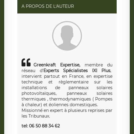
rue Léopold Sédar Senghor, joignable à l’adresse mail :
responsabledetraitement@legavox.fr. Vous avez
A PROPOS DE L'AUTEUR
également le droit d’introduire une réclamation auprès
d’une autorité de contrôle.
Greenkraft Expertise,
membre du
réseau d'
Experts Spécialistes IXI Plus
,
intervient partout en France, en expertise
technique et règlementaire sur les
installations de panneaux solaires
photovoltaïques, panneaux solaires
thermiques , thermodynamiques ( Pompes
à chaleur) et éoliennes domestiques.
Missionné en expert à plusieurs reprises par
les Tribunaux.
tel: 06 50 88 34 62