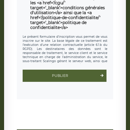
les <a href='/cgu/'
target='_blank'>conditions générales
d'utilisation</a> ainsi que la <a
href='/politique-de-confidentialite/'
target='_blank'>politique de
confidentialite</a>
Le présent formulaire d’inscription vous permet de vous
inscrire sur le site. La base légale de ce traitement est
l’exécution d’une relation contractuelle (article 6.1.b du
RGPD). Les destinataires des données sont le
responsable de traitement, le service client et le service
technique en charge de l’administration du service, le
sous-traitant Scalingo gérant le serveur web, ainsi que
toute personne légalement autorisée. Le formulaire
d’inscription est hébergé sur un serveur hébergé par
Scalingo, basé en France et offrant des
clauses de
PUBLIER
protection conformes au RGPD
. Les données collectées
sont conservées jusqu’à ce que l’Internaute en sollicite la
suppression, étant entendu que vous pouvez demander
la suppression de vos données et retirer votre
consentement à tout moment. Vous disposez également
d’un droit d’accès, de rectification ou de limitation du
traitement relatif à vos données à caractère personnel,
ainsi que d’un droit à la portabilité de vos données. Vous
pouvez exercer ces droits auprès du délégué à la
protection des données de LÉGAVOX qui exerce au siège
social de LÉGAVOX et est joignable à l’adresse mail
suivante : donneespersonnelles@legavox.fr. Le
responsable de traitement est la société LÉGAVOX, sis 9