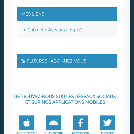
MES LIENS
Cabinet d'Avocats Lingibé
FLUX RSS : ABONNEZ-VOUS
RETROUVEZ-NOUS SUR LES RÉSEAUX SOCIAUX
ET SUR NOS APPLICATIONS MOBILES
APPLE STORE
PLAY STORE
FACEBOOK
TWITTER