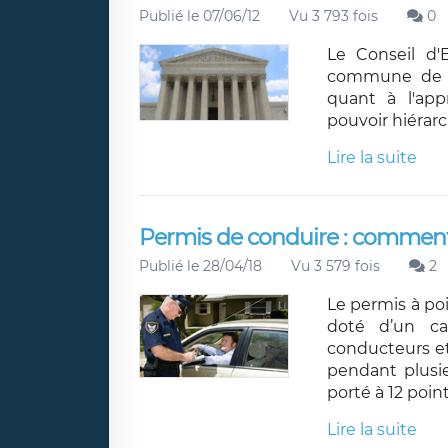
Publié le 07/06/12
Vu 3 793 fois
0
Le Conseil d'
commune de Sa
quant à l'app
pouvoir hiérar
Lire la suite
Permis de conduire : comment 
Publié le 28/04/18
Vu 3 579 fois
2
Le permis à poin
doté d’un ca
conducteurs et
pendant plusie
porté à 12 poi
Lire la suite