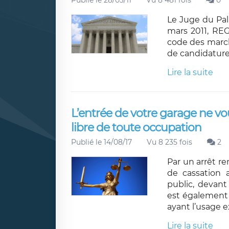
Publié le 28/03/11
Vu 8 481 fois
0
Le Juge du Pala
mars 2011, REG
code des march
de candidature
Lire la suite
L’entrée de votre garage ne vou
libre de toute occupation
Publié le 14/08/17
Vu 8 235 fois
2
Par un arrêt re
de cassation 
public, devant
est également 
ayant l’usage e
Lire la suite