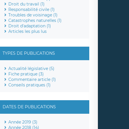
Droit du travail (1)
Responsabilité civile (1)
Troubles de voisinage (1)
Catastrophes naturelles (1)
Droit d'adaptation (1)
Articles les plus lus
TYPES DE PUBLICATIONS
Actualité législative (5)
Fiche pratique (3)
Commentaire article (1)
Conseils pratiques (1)
DATES DE PUBLICATIONS
Année 2019 (3)
Année 2018 (14)