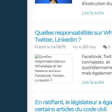
d’exécution du
Lire la suite
Quelles responsabilités sur W
Twitter, LinkedIn ?
Publié le 04/08/19
Vu 4 289 fois
0
Facebook, Twit
connaissez et 
quotidiennemen
mais également 
Lire la suite
En ratifiant, le législateur a 
certains articles du code civil