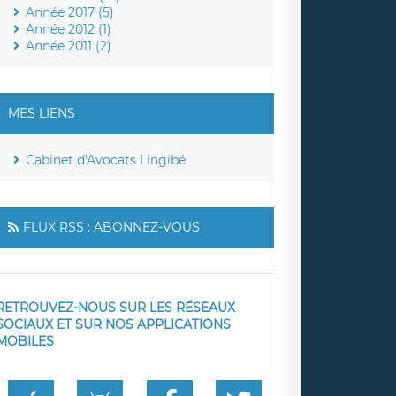
Année 2017 (5)
Année 2012 (1)
Année 2011 (2)
MES LIENS
Cabinet d'Avocats Lingibé
FLUX RSS : ABONNEZ-VOUS
RETROUVEZ-NOUS SUR LES RÉSEAUX
SOCIAUX ET SUR NOS APPLICATIONS
MOBILES