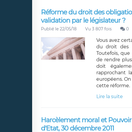
Réforme du droit des obligatio
validation par le législateur ?
Publié le 22/05/18
Vu 3 807 fois
0
Vous avez cert
du droit des o
Toutefois, que 
de rendre plus 
doit égaleme
rapprochant la
européens. On 
cette réforme.
Lire la suite
Harcèlement moral et Pouvoir h
d'Etat, 30 décembre 2011