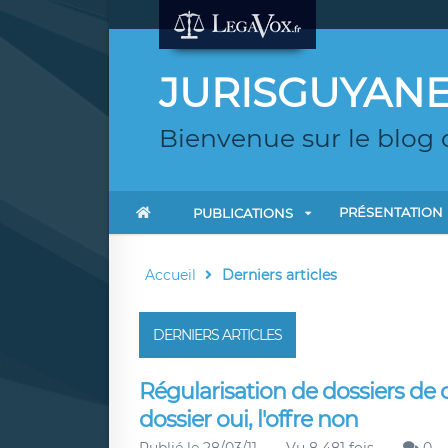
JURISGUYAN
Bienvenue sur le blog 
PRÉSENTATION
PUBLICATIONS
Accueil
Derniers articles
DERNIERS ARTICLES
Régularisation de dossiers de 
dossier oui, l'offre non