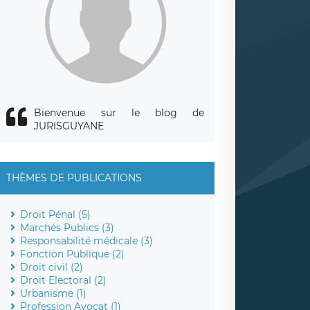
Bienvenue sur le blog de
JURISGUYANE
THÈMES DE PUBLICATIONS
Droit Pénal (5)
Marchés Publics (3)
Responsabilité médicale (3)
Fonction Publique (2)
Droit civil (2)
Droit Electoral (2)
Urbanisme (1)
Profession Avocat (1)