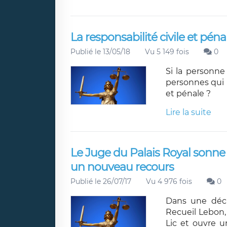
La responsabilité civile et pén
Publié le 13/05/18
Vu 5 149 fois
0
Si la personne
personnes qui l
et pénale ?
Lire la suite
Le Juge du Palais Royal sonne l
un nouveau recours
Publié le 26/07/17
Vu 4 976 fois
0
Dans une déci
Recueil Lebon,
Lic et ouvre u