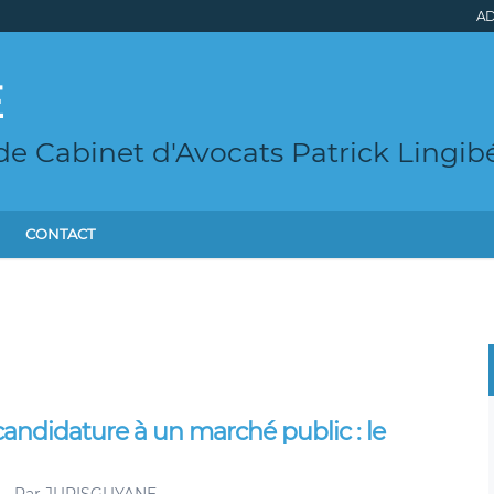
AD
E
de Cabinet d'Avocats Patrick Lingib
CONTACT
candidature à un marché public : le