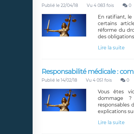
Publié le 22/04/18
Vu 4 083 fois
0
En ratifiant, l
certains arti
réforme du dro
des obligations
Lire la suite
Responsabilité médicale : com
Publié le 14/02/18
Vu 4 051 fois
0
Vous êtes vi
dommage ? L
responsables d
explications su
Lire la suite