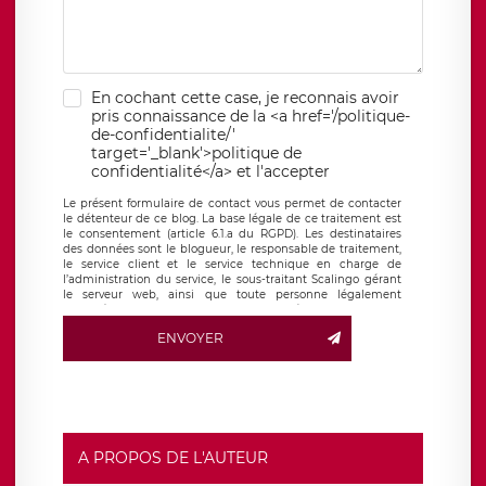
En cochant cette case, je reconnais avoir
pris connaissance de la <a href='/politique-
de-confidentialite/'
target='_blank'>politique de
confidentialité</a> et l'accepter
Le présent formulaire de contact vous permet de contacter
le détenteur de ce blog. La base légale de ce traitement est
le consentement (article 6.1.a du RGPD). Les destinataires
des données sont le blogueur, le responsable de traitement,
le service client et le service technique en charge de
l’administration du service, le sous-traitant Scalingo gérant
le serveur web, ainsi que toute personne légalement
autorisée. Le formulaire de contact à destination du
blogueur est hébergé sur un serveur hébergé par Scalingo,
ENVOYER
basé en France et offrant des
clauses de protection
conformes au RGPD
. Les données collectées sont conservées
jusqu’à ce que l’Internaute en sollicite la suppression, étant
entendu que vous pouvez demander la suppression de vos
données et retirer votre consentement à tout moment. Vous
disposez également d’un droit d’accès, de rectification ou de
limitation du traitement relatif à vos données à caractère
personnel, ainsi que d’un droit à la portabilité de vos
A PROPOS DE L'AUTEUR
données. Vous pouvez exercer ces droits auprès du délégué
à la protection des données de LÉGAVOX qui exerce au