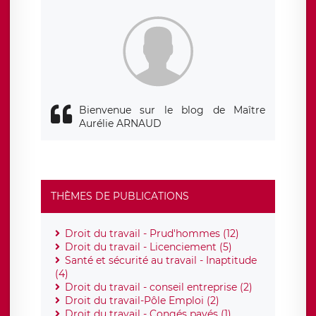
siège social de LÉGAVOX et est joignable à l’adresse mail
suivante : donneespersonnelles@legavox.fr. Le responsable
de traitement est la société LÉGAVOX, sis 9 rue Léopold
Sédar Senghor, joignable à l’adresse mail :
responsabledetraitement@legavox.fr. Vous avez également
le droit d’introduire une réclamation auprès d’une autorité
de contrôle.
Bienvenue sur le blog de Maître
Aurélie ARNAUD
THÈMES DE PUBLICATIONS
Droit du travail - Prud'hommes (12)
Droit du travail - Licenciement (5)
Santé et sécurité au travail - Inaptitude
(4)
Droit du travail - conseil entreprise (2)
Droit du travail-Pôle Emploi (2)
Droit du travail - Congés payés (1)