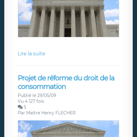
Lire la suite
Projet de réforme du droit de la
consommation
Publié le 29/05/09
Vu 4 127 fois
5
Par
Maître Henry FLECHER