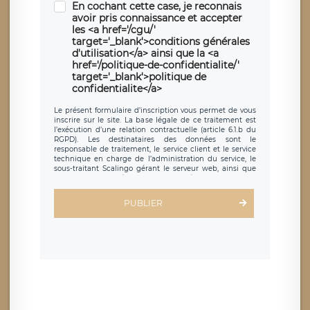
En cochant cette case, je reconnais
avoir pris connaissance et accepter
les <a href='/cgu/'
target='_blank'>conditions générales
d'utilisation</a> ainsi que la <a
href='/politique-de-confidentialite/'
target='_blank'>politique de
confidentialite</a>
Le présent formulaire d’inscription vous permet de vous
inscrire sur le site. La base légale de ce traitement est
l’exécution d’une relation contractuelle (article 6.1.b du
RGPD). Les destinataires des données sont le
responsable de traitement, le service client et le service
technique en charge de l’administration du service, le
sous-traitant Scalingo gérant le serveur web, ainsi que
toute personne légalement autorisée. Le formulaire
d’inscription est hébergé sur un serveur hébergé par
Scalingo, basé en France et offrant des
clauses de
PUBLIER
protection conformes au RGPD
. Les données collectées
sont conservées jusqu’à ce que l’Internaute en sollicite la
suppression, étant entendu que vous pouvez demander
la suppression de vos données et retirer votre
consentement à tout moment. Vous disposez également
d’un droit d’accès, de rectification ou de limitation du
traitement relatif à vos données à caractère personnel,
ainsi que d’un droit à la portabilité de vos données. Vous
pouvez exercer ces droits auprès du délégué à la
protection des données de LÉGAVOX qui exerce au siège
social de LÉGAVOX et est joignable à l’adresse mail