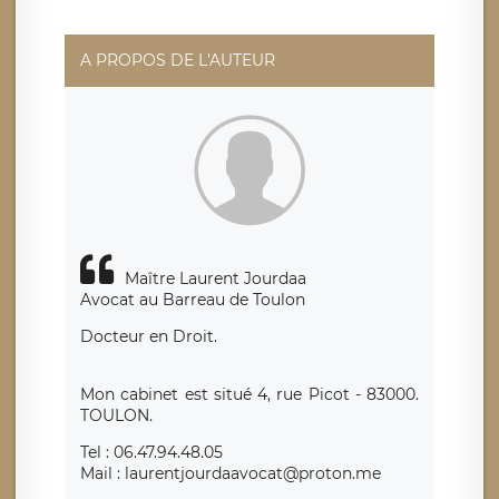
suivante : donneespersonnelles@legavox.fr. Le
responsable de traitement est la société LÉGAVOX, sis 9
rue Léopold Sédar Senghor, joignable à l’adresse mail :
responsabledetraitement@legavox.fr. Vous avez
A PROPOS DE L'AUTEUR
également le droit d’introduire une réclamation auprès
d’une autorité de contrôle.
Maître Laurent Jourdaa
Avocat au Barreau de Toulon
Docteur en Droit.
Mon cabinet est situé 4, rue Picot - 83000.
TOULON.
Tel : 06.47.94.48.05
Mail : laurentjourdaavocat@proton.me