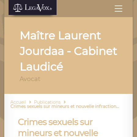
Maître Laurent
Jourdaa - Cabinet
Laudicé
Avocat
Accueil
Publications
Crimes sexuels sur mineurs et nouvelle infraction...
Crimes sexuels sur
mineurs et nouvelle