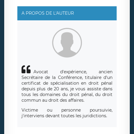
responsable de traitement est la société LÉGAVOX, sis 9
rue Léopold Sédar Senghor, joignable à l’adresse mail :
responsabledetraitement@legavox.fr. Vous avez
A PROPOS DE L'AUTEUR
également le droit d’introduire une réclamation auprès
d’une autorité de contrôle.
Avocat d'expérience, ancien
Secrétaire de la Conférence, titulaire d'un
certificat de spécialisation en droit pénal
depuis plus de 20 ans, je vous assiste dans
tous les domaines du droit pénal, du droit
commun au droit des affaires.
Victime ou personne poursuivie,
j'interviens devant toutes les juridictions.