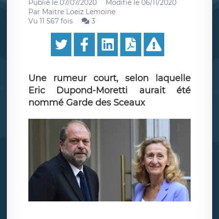
Publié le
07/07/2020
Modifié le
06/11/2020
Par
Maitre Loeiz Lemoine
Vu 11 567 fois
3
Une rumeur court, selon laquelle
Eric Dupond-Moretti aurait été
nommé Garde des Sceaux