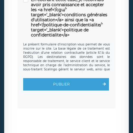
avoir pris connaissance et accepter
les <a href='/cgu/'
target='_blank'>conditions générales
d'utilisation</a> ainsi que la <a
href='/politique-de-confidentialite/'
target='_blank'>politique de
confidentialite</a>
Le présent formulaire d’inscription vous permet de vous
inscrire sur le site. La base légale de ce traitement est
l’exécution d’une relation contractuelle (article 6.1.b du
RGPD). Les destinataires des données sont le
responsable de traitement, le service client et le service
technique en charge de l’administration du service, le
sous-traitant Scalingo gérant le serveur web, ainsi que
toute personne légalement autorisée. Le formulaire
d’inscription est hébergé sur un serveur hébergé par
Scalingo, basé en France et offrant des
clauses de
PUBLIER
protection conformes au RGPD
. Les données collectées
sont conservées jusqu’à ce que l’Internaute en sollicite la
suppression, étant entendu que vous pouvez demander
la suppression de vos données et retirer votre
consentement à tout moment. Vous disposez également
d’un droit d’accès, de rectification ou de limitation du
traitement relatif à vos données à caractère personnel,
ainsi que d’un droit à la portabilité de vos données. Vous
pouvez exercer ces droits auprès du délégué à la
protection des données de LÉGAVOX qui exerce au siège
social de LÉGAVOX et est joignable à l’adresse mail
suivante : donneespersonnelles@legavox.fr. Le