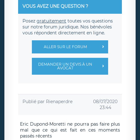
VOUS AVEZ UNE QUESTION ?
Posez
gratuitement
toutes vos questions
sur notre forum juridique. Nos bénévoles
vous répondent directement en ligne.
ALLER SUR LE FORUM
DEMANDER UN DEVIS À UN
AVOCAT
Publié par
Rienaperdre
08/07/2020
23:44
Eric Dupond-Moretti ne pourra pas faire plus
mal que ce qui est fait en ces moments
passés récents