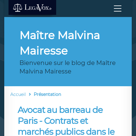
Maître Malvina
Mairesse
Bienvenue sur le blog de Maître
Malvina Mairesse
Accueil
Présentation
Avocat au barreau de
Paris - Contrats et
marchés publics dans le