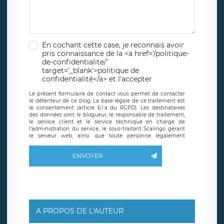
En cochant cette case, je reconnais avoir
pris connaissance de la <a href='/politique-
de-confidentialite/'
target='_blank'>politique de
confidentialité</a> et l'accepter
Le présent formulaire de contact vous permet de contacter
le détenteur de ce blog. La base légale de ce traitement est
le consentement (article 6.1.a du RGPD). Les destinataires
des données sont le blogueur, le responsable de traitement,
le service client et le service technique en charge de
l’administration du service, le sous-traitant Scalingo gérant
le serveur web, ainsi que toute personne légalement
autorisée. Le formulaire de contact à destination du
blogueur est hébergé sur un serveur hébergé par Scalingo,
ENVOYER
basé en France et offrant des
clauses de protection
conformes au RGPD
. Les données collectées sont conservées
jusqu’à ce que l’Internaute en sollicite la suppression, étant
entendu que vous pouvez demander la suppression de vos
données et retirer votre consentement à tout moment. Vous
disposez également d’un droit d’accès, de rectification ou de
limitation du traitement relatif à vos données à caractère
personnel, ainsi que d’un droit à la portabilité de vos
A PROPOS DE L'AUTEUR
données. Vous pouvez exercer ces droits auprès du délégué
à la protection des données de LÉGAVOX qui exerce au