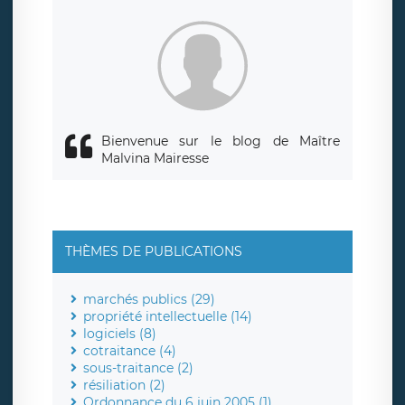
siège social de LÉGAVOX et est joignable à l’adresse mail
suivante : donneespersonnelles@legavox.fr. Le responsable
de traitement est la société LÉGAVOX, sis 9 rue Léopold
Sédar Senghor, joignable à l’adresse mail :
responsabledetraitement@legavox.fr. Vous avez également
le droit d’introduire une réclamation auprès d’une autorité
de contrôle.
Bienvenue sur le blog de Maître
Malvina Mairesse
THÈMES DE PUBLICATIONS
marchés publics (29)
propriété intellectuelle (14)
logiciels (8)
cotraitance (4)
sous-traitance (2)
résiliation (2)
Ordonnance du 6 juin 2005 (1)