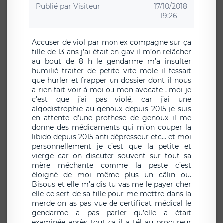
Publié par
Visiteur
17/10/2018
19:26
Accuser de viol par mon ex compagne sur ça
fille de 13 ans j’ai était en gav il m’on relâcher
au bout de 8 h le gendarme m’a insulter
humilié traiter de petite vite mole il fessait
que hurler et frapper un dossier dont il nous
a rien fait voir à moi ou mon avocate , moi je
c’est que j’ai pas violé, car j’ai une
algodistrophie au genoux depuis 2015 je suis
en attente d’une prothese de genoux il me
donne des médicaments qui m’on couper la
libido depuis 2015 anti dépresseur etc... et moi
personnellement je c’est que la petite et
vierge car on discuter souvent sur tout sa
mère méchante comme la peste c’est
éloigné de moi même plus un câlin ou.
Bisous et elle m’a dis tu vas me le payer cher
elle ce sert de sa fille pour me mettre dans la
merde on as pas vue de certificat médical le
gendarme a pas parler qu’elle a était
examinée après tout ça il a tél au procureur