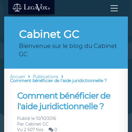
Cabinet GC
Bienvenue sur le blog du Cabinet
GC
Accueil
Publications
Comment bénéficier de l'aide juridictionnelle ?
Comment bénéficier de
l'aide juridictionnelle ?
Publié le
10/10/2016
Par
Cabinet GC
Vu 2 507 fois
0