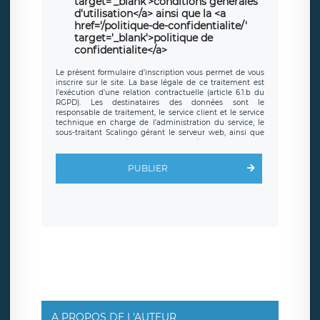
target='_blank'>conditions générales
d'utilisation</a> ainsi que la <a
href='/politique-de-confidentialite/'
target='_blank'>politique de
confidentialite</a>
Le présent formulaire d’inscription vous permet de vous
inscrire sur le site. La base légale de ce traitement est
l’exécution d’une relation contractuelle (article 6.1.b du
RGPD). Les destinataires des données sont le
responsable de traitement, le service client et le service
technique en charge de l’administration du service, le
sous-traitant Scalingo gérant le serveur web, ainsi que
toute personne légalement autorisée. Le formulaire
d’inscription est hébergé sur un serveur hébergé par
Scalingo, basé en France et offrant des
clauses de
PUBLIER
protection conformes au RGPD
. Les données collectées
sont conservées jusqu’à ce que l’Internaute en sollicite la
suppression, étant entendu que vous pouvez demander
la suppression de vos données et retirer votre
consentement à tout moment. Vous disposez également
d’un droit d’accès, de rectification ou de limitation du
traitement relatif à vos données à caractère personnel,
ainsi que d’un droit à la portabilité de vos données. Vous
pouvez exercer ces droits auprès du délégué à la
protection des données de LÉGAVOX qui exerce au siège
social de LÉGAVOX et est joignable à l’adresse mail
suivante : donneespersonnelles@legavox.fr. Le
responsable de traitement est la société LÉGAVOX, sis 9
rue Léopold Sédar Senghor, joignable à l’adresse mail :
responsabledetraitement@legavox.fr. Vous avez
A PROPOS DE L'AUTEUR