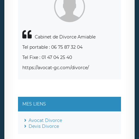
responsabledetraitement@legavox.fr. Vous avez également
le droit d’introduire une réclamation auprès d’une autorité
de contrôle.
Cabinet de Divorce Amiable
Tel portable : 06 75 87 32 04
Tel Fixe : 01 47 04 25 40
https://avocat-gc.com/divorce/
MES LIENS
Avocat Divorce
Devis Divorce