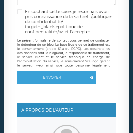
En cochant cette case, je reconnais avoir
pris connaissance de la <a href='/politique-
de-confidentialite/'
target='_blank'>politique de
confidentialité</a> et l'accepter
Le présent formulaire de contact vous permet de contacter
le détenteur de ce blog. La base légale de ce traitement est
le consentement (article 6.1.a du RGPD). Les destinataires
des données sont le blogueur, le responsable de traitement,
le service client et le service technique en charge de
l’administration du service, le sous-traitant Scalingo gérant
le serveur web, ainsi que toute personne légalement
autorisée. Le formulaire de contact à destination du
blogueur est hébergé sur un serveur hébergé par Scalingo,
ENVOYER
basé en France et offrant des
clauses de protection
conformes au RGPD
. Les données collectées sont conservées
jusqu’à ce que l’Internaute en sollicite la suppression, étant
entendu que vous pouvez demander la suppression de vos
données et retirer votre consentement à tout moment. Vous
disposez également d’un droit d’accès, de rectification ou de
limitation du traitement relatif à vos données à caractère
personnel, ainsi que d’un droit à la portabilité de vos
A PROPOS DE L'AUTEUR
données. Vous pouvez exercer ces droits auprès du délégué
à la protection des données de LÉGAVOX qui exerce au
siège social de LÉGAVOX et est joignable à l’adresse mail
suivante : donneespersonnelles@legavox.fr. Le responsable
de traitement est la société LÉGAVOX, sis 9 rue Léopold
Sédar Senghor, joignable à l’adresse mail :