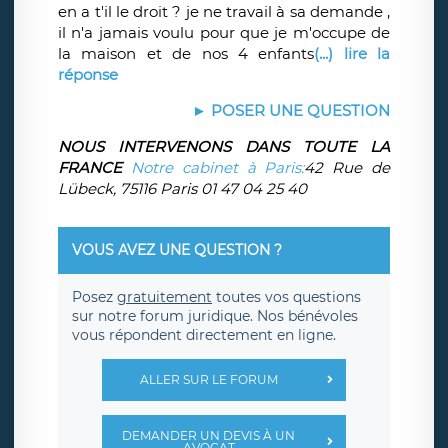
en a t'il le droit ? je ne travail à sa demande ,
il n'a jamais voulu pour que je m'occupe de
la maison et de nos 4 enfants
(...) lire la
réponse
► POSER UNE QUESTION
NOUS INTERVENONS DANS TOUTE LA
FRANCE
Notre cabinet à Paris:
42 Rue de
Lübeck, 75116 Paris 01 47 04 25 40
VOUS AVEZ UNE QUESTION ?
Posez
gratuitement
toutes vos questions
sur notre forum juridique. Nos bénévoles
vous répondent directement en ligne.
ALLER SUR LE FORUM
DEMANDER UN DEVIS À UN
AVOCAT