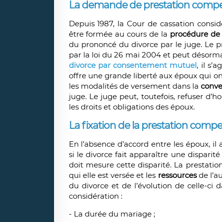
La demande de prestation compe
Depuis 1987, la Cour de cassation cons
être formée au cours de la
procédure de 
du prononcé du divorce par le juge. Le p
par la loi du 26 mai 2004 et peut désorma
divorce par consentement mutuel
, il s
offre une grande liberté aux époux qui ont 
les modalités de versement dans la
conve
juge. Le juge peut, toutefois, refuser d’
les droits et obligations des époux.
La fixation de la prestation comp
En l’absence d’accord entre les époux, il
si le divorce fait apparaître une disparit
doit mesure cette disparité. La prestatio
qui elle est versée et les
ressources
de l’a
du divorce et de l’évolution de celle-ci 
considération :
- La durée du mariage ;