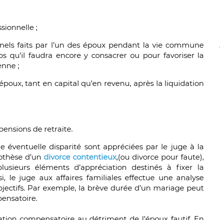
sionnelle ;
nnels faits par l’un des époux pendant la vie commune
s qu’il faudra encore y consacrer ou pour favoriser la
enne ;
époux, tant en capital qu’en revenu, après la liquidation
pensions de retraite.
ne éventuelle disparité sont appréciées par le juge à la
pothèse d’un
divorce contentieux
,(ou divorce pour faute),
usieurs éléments d’appréciation destinés à fixer la
i, le juge aux affaires familiales effectue une analyse
jectifs. Par exemple, la brève durée d’un mariage peut
pensatoire.
ation compensatoire au détriment de l’époux fautif. En