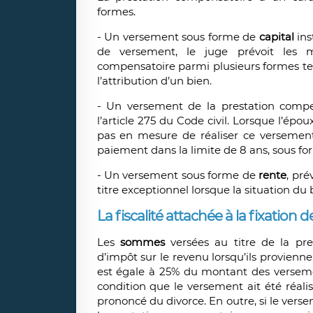
formes.
- Un versement sous forme de
capital
ins
de versement, le juge prévoit les mo
compensatoire parmi plusieurs formes t
l’attribution d’un bien.
- Un versement de la prestation compen
l’article 275 du Code civil. Lorsque l’ép
pas en mesure de réaliser ce versement
paiement dans la limite de 8 ans, sous f
- Un versement sous forme de
rente
, pré
titre exceptionnel lorsque la situation du
La fiscalité attachée à la fixation
Les
sommes
versées au titre de la pre
d’impôt sur le revenu lorsqu’ils provien
est égale à 25% du montant des versemen
condition que le versement ait été réal
prononcé du divorce. En outre, si le verse