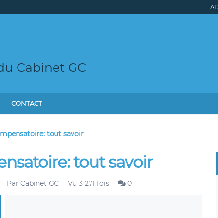
AD
 du Cabinet GC
CONTACT
ompensatoire: tout savoir
nsatoire: tout savoir
Par
Cabinet GC
Vu 3 271 fois
0