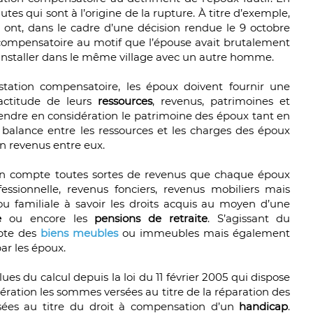
autes qui sont à l’origine de la rupture. À titre d’exemple,
 ont, dans le cadre d’une décision rendue le 9 octobre
n compensatoire au motif que l’épouse avait brutalement
’installer dans le même village avec un autre homme.
station compensatoire, les époux doivent fournir une
exactitude de leurs
ressources
, revenus, patrimoines et
 prendre en considération le patrimoine des époux tant en
e balance entre les ressources et les charges des époux
en revenus entre eux.
en compte toutes sortes de revenus que chaque époux
ofessionnelle, revenus fonciers, revenus mobiliers mais
ou familiale à savoir les droits acquis au moyen d’une
ge
ou encore les
pensions de retraite
. S’agissant du
mpte des
biens meubles
ou immeubles mais également
ar les époux.
es du calcul depuis la loi du 11 février 2005 qui dispose
ération les sommes versées au titre de la réparation des
rsées au titre du droit à compensation d’un
handicap
.