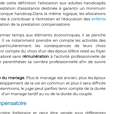
e cette définition l’allocation aux adultes handicapés
 prestation d’assistance destinée à garantir un minimum
onque handicap.Dans la même logique, les allocations
née à contribuer à l’entretien et l’éducation des
enfants
xation de la prestation compensatoire.
premier temps aux éléments économiques, il se penche
é. Il va notamment prendre en compte les activités des
rticulièrement les conséquences de leurs choix
enir compte du choix d’un des époux d’être resté au foyer
llaboré sans
rémunération
à l’activité professionnelle de
e parenthèses sa carrière professionnelle afin de suivre
e du mariage
. Plus le mariage est ancien, plus les époux
loppement de la vie en commun et plus il sera difficile
éanmoins, le juge peut parfois tenir compte de la durée
 d’un mariage tardif au vu de la durée du couple.
mpensatoire
tère forfaitaire et peut être versée sous différentes