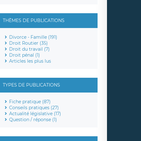
THÈMES DE PUBLICATIONS
Divorce - Famille (191)
Droit Routier (35)
Droit du travail (7)
Droit pénal (1)
Articles les plus lus
TYPES DE PUBLICATIONS
Fiche pratique (87)
Conseils pratiques (27)
Actualité législative (17)
Question / réponse (1)