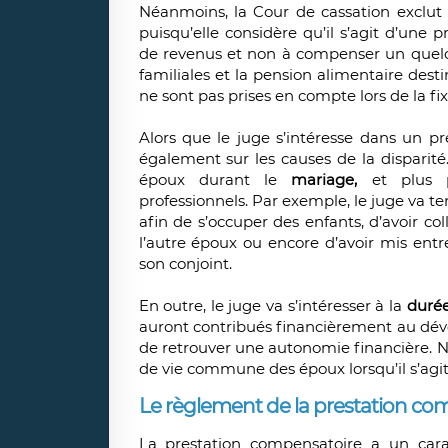
Néanmoins, la Cour de cassation exclut d
puisqu’elle considère qu’il s’agit d’une
de revenus et non à compenser un quelc
familiales et la pension alimentaire desti
ne sont pas prises en compte lors de la fi
Alors que le juge s’intéresse dans un 
également sur les causes de la disparit
époux durant le
mariage,
et plus pa
professionnels. Par exemple, le juge va t
afin de s’occuper des enfants, d’avoir co
l’autre époux ou encore d’avoir mis entr
son conjoint.
En outre, le juge va s’intéresser à la
duré
auront contribués financièrement au déve
de retrouver une autonomie financière. N
de vie commune des époux lorsqu’il s’agit
Le règlement de la prestation co
La prestation compensatoire a un carac