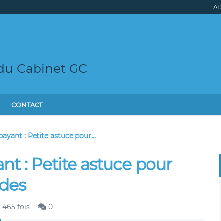
AD
 du Cabinet GC
CONTACT
yant : Petite astuce pour...
t : Petite astuce pour
des
 465 fois
0