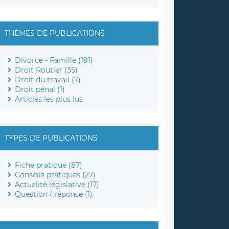
THÈMES DE PUBLICATIONS
Divorce - Famille (191)
Droit Routier (35)
Droit du travail (7)
Droit pénal (1)
Articles les plus lus
TYPES DE PUBLICATIONS
Fiche pratique (87)
Conseils pratiques (27)
Actualité législative (17)
Question / réponse (1)