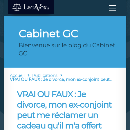
Cabinet GC
Bienvenue sur le blog du Cabinet
GC
Accueil
Publications
VRAI OU FAUX : Je divorce, mon ex-conjoint peut...
VRAI OU FAUX : Je
divorce, mon ex-conjoint
peut me réclamer un
cadeau qu'il m'a offert