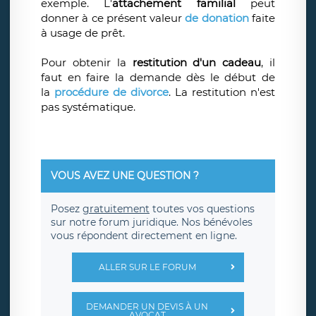
exemple. L'
attachement familial
peut
donner à ce présent valeur
de donation
faite
à usage de prêt.
Pour obtenir la
restitution d'un cadeau
, il
faut en faire la demande dès le début de
la
procédure de divorce
. La restitution n'est
pas systématique.
VOUS AVEZ UNE QUESTION ?
Posez
gratuitement
toutes vos questions
sur notre forum juridique. Nos bénévoles
vous répondent directement en ligne.
ALLER SUR LE FORUM
DEMANDER UN DEVIS À UN
AVOCAT