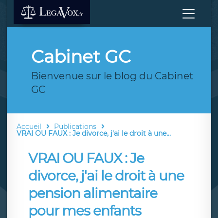
Cabinet GC
Bienvenue sur le blog du Cabinet
GC
Accueil
Publications
VRAI OU FAUX : Je divorce, j'ai le droit à une...
VRAI OU FAUX : Je
divorce, j'ai le droit à une
pension alimentaire
pour mes enfants