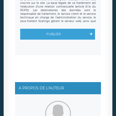
inscrire sur le site. La base légale de ce traitement est
l’exécution d’une relation contractuelle (article 6.1.b du
RGPD). Les destinataires des données sont le
responsable de traitement, le service client et le service
technique en charge de l’administration du service, le
sous-traitant Scalingo gérant le serveur web, ainsi que
toute personne légalement autorisée. Le formulaire
d’inscription est hébergé sur un serveur hébergé par
Scalingo, basé en France et offrant des
clauses de
PUBLIER
protection conformes au RGPD
. Les données collectées
sont conservées jusqu’à ce que l’Internaute en sollicite la
suppression, étant entendu que vous pouvez demander
la suppression de vos données et retirer votre
consentement à tout moment. Vous disposez également
d’un droit d’accès, de rectification ou de limitation du
traitement relatif à vos données à caractère personnel,
ainsi que d’un droit à la portabilité de vos données. Vous
pouvez exercer ces droits auprès du délégué à la
protection des données de LÉGAVOX qui exerce au siège
social de LÉGAVOX et est joignable à l’adresse mail
suivante : donneespersonnelles@legavox.fr. Le
responsable de traitement est la société LÉGAVOX, sis 9
rue Léopold Sédar Senghor, joignable à l’adresse mail :
responsabledetraitement@legavox.fr. Vous avez
A PROPOS DE L'AUTEUR
également le droit d’introduire une réclamation auprès
d’une autorité de contrôle.