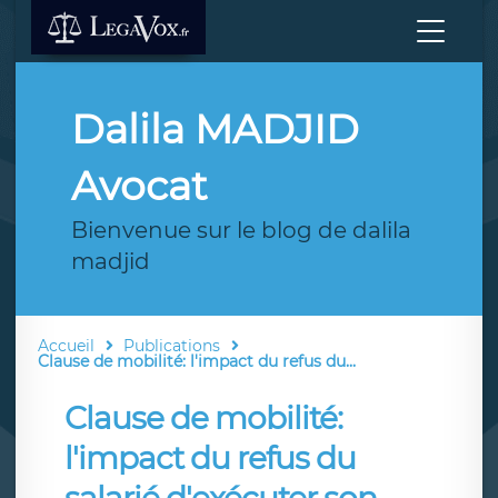
Dalila MADJID
Avocat
Bienvenue sur le blog de dalila
madjid
Accueil
Publications
Clause de mobilité: l'impact du refus du...
Clause de mobilité:
l'impact du refus du