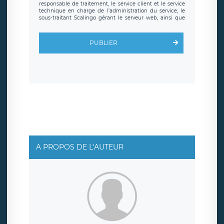
responsable de traitement, le service client et le service
technique en charge de l’administration du service, le
sous-traitant Scalingo gérant le serveur web, ainsi que
toute personne légalement autorisée. Le formulaire
d’inscription est hébergé sur un serveur hébergé par
Scalingo, basé en France et offrant des
clauses de
PUBLIER
protection conformes au RGPD
. Les données collectées
sont conservées jusqu’à ce que l’Internaute en sollicite la
suppression, étant entendu que vous pouvez demander
la suppression de vos données et retirer votre
consentement à tout moment. Vous disposez également
d’un droit d’accès, de rectification ou de limitation du
traitement relatif à vos données à caractère personnel,
ainsi que d’un droit à la portabilité de vos données. Vous
pouvez exercer ces droits auprès du délégué à la
protection des données de LÉGAVOX qui exerce au siège
social de LÉGAVOX et est joignable à l’adresse mail
suivante : donneespersonnelles@legavox.fr. Le
responsable de traitement est la société LÉGAVOX, sis 9
rue Léopold Sédar Senghor, joignable à l’adresse mail :
responsabledetraitement@legavox.fr. Vous avez
A PROPOS DE L'AUTEUR
également le droit d’introduire une réclamation auprès
d’une autorité de contrôle.