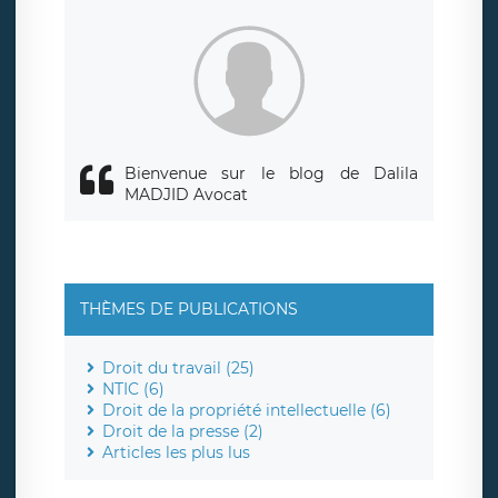
siège social de LÉGAVOX et est joignable à l’adresse mail
suivante : donneespersonnelles@legavox.fr. Le responsable
de traitement est la société LÉGAVOX, sis 9 rue Léopold
Sédar Senghor, joignable à l’adresse mail :
responsabledetraitement@legavox.fr. Vous avez également
le droit d’introduire une réclamation auprès d’une autorité
de contrôle.
Bienvenue sur le blog de Dalila
MADJID Avocat
THÈMES DE PUBLICATIONS
Droit du travail (25)
NTIC (6)
Droit de la propriété intellectuelle (6)
Droit de la presse (2)
Articles les plus lus