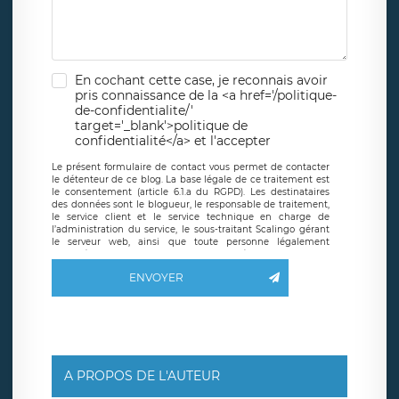
En cochant cette case, je reconnais avoir
pris connaissance de la <a href='/politique-
de-confidentialite/'
target='_blank'>politique de
confidentialité</a> et l'accepter
Le présent formulaire de contact vous permet de contacter
le détenteur de ce blog. La base légale de ce traitement est
le consentement (article 6.1.a du RGPD). Les destinataires
des données sont le blogueur, le responsable de traitement,
le service client et le service technique en charge de
l’administration du service, le sous-traitant Scalingo gérant
le serveur web, ainsi que toute personne légalement
autorisée. Le formulaire de contact à destination du
blogueur est hébergé sur un serveur hébergé par Scalingo,
ENVOYER
basé en France et offrant des
clauses de protection
conformes au RGPD
. Les données collectées sont conservées
jusqu’à ce que l’Internaute en sollicite la suppression, étant
entendu que vous pouvez demander la suppression de vos
données et retirer votre consentement à tout moment. Vous
disposez également d’un droit d’accès, de rectification ou de
limitation du traitement relatif à vos données à caractère
personnel, ainsi que d’un droit à la portabilité de vos
A PROPOS DE L'AUTEUR
données. Vous pouvez exercer ces droits auprès du délégué
à la protection des données de LÉGAVOX qui exerce au