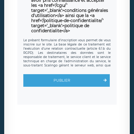
avoir pris connaissance et accepter
les <a href='/cgu/'
target='_blank'>conditions générales
d'utilisation</a> ainsi que la <a
href='/politique-de-confidentialite/'
target='_blank'>politique de
confidentialite</a>
Le présent formulaire d’inscription vous permet de vous
inscrire sur le site. La base légale de ce traitement est
l’exécution d’une relation contractuelle (article 6.1.b du
RGPD). Les destinataires des données sont le
responsable de traitement, le service client et le service
technique en charge de l’administration du service, le
sous-traitant Scalingo gérant le serveur web, ainsi que
toute personne légalement autorisée. Le formulaire
d’inscription est hébergé sur un serveur hébergé par
Scalingo, basé en France et offrant des
clauses de
PUBLIER
protection conformes au RGPD
. Les données collectées
sont conservées jusqu’à ce que l’Internaute en sollicite la
suppression, étant entendu que vous pouvez demander
la suppression de vos données et retirer votre
consentement à tout moment. Vous disposez également
d’un droit d’accès, de rectification ou de limitation du
traitement relatif à vos données à caractère personnel,
ainsi que d’un droit à la portabilité de vos données. Vous
pouvez exercer ces droits auprès du délégué à la
protection des données de LÉGAVOX qui exerce au siège
social de LÉGAVOX et est joignable à l’adresse mail
suivante : donneespersonnelles@legavox.fr. Le
responsable de traitement est la société LÉGAVOX, sis 9