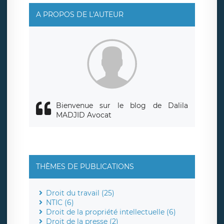
rue Léopold Sédar Senghor, joignable à l’adresse mail :
responsabledetraitement@legavox.fr. Vous avez
A PROPOS DE L'AUTEUR
également le droit d’introduire une réclamation auprès
d’une autorité de contrôle.
Bienvenue sur le blog de Dalila
MADJID Avocat
THÈMES DE PUBLICATIONS
Droit du travail (25)
NTIC (6)
Droit de la propriété intellectuelle (6)
Droit de la presse (2)