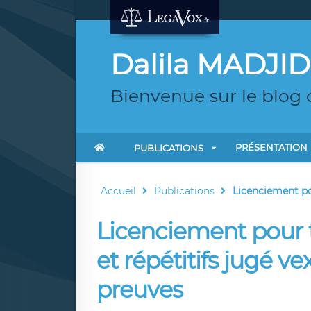
Dalila MADJID
Bienvenue sur le blog 
PRÉSENTATION
PUBLICATIONS
Accueil
Publications
Licenciement po
Licenciement pour 
et répétitifs jugé v
preuves