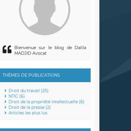
Bienvenue sur le blog de Dalila
MADJID Avocat
THÈMES DE PUBLICATIONS
Droit du travail (25)
NTIC (6)
Droit de la propriété intellectuelle (6)
Droit de la presse (2)
Articles les plus lus