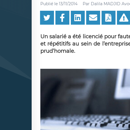
Publié le
13/11/2014
Par
Dalila MADJID Avo
Un salarié a été licencié pour fau
et répétitifs au sein de l’entreprise.
prud’homale.