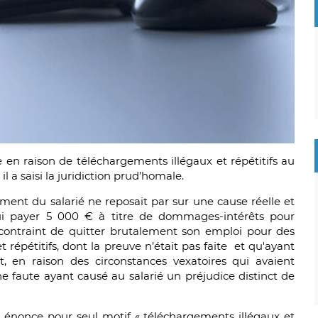
e en raison de téléchargements illégaux et répétitifs au
 il a saisi la juridiction prud’homale.
ment du salarié ne reposait par sur une cause réelle et
ui payer 5 000 € à titre de dommages-intérêts pour
é contraint de quitter brutalement son emploi pour des
et répétitifs, dont la preuve n’était pas faite et qu'ayant
it, en raison des circonstances vexatoires qui avaient
faute ayant causé au salarié un préjudice distinct de
t énonce pour seul motif « téléchargements illégaux et