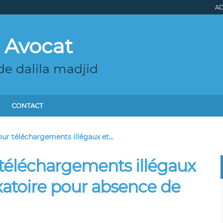
AD
 Avocat
de dalila madjid
CONTACT
ur téléchargements illégaux et...
téléchargements illégaux
exatoire pour absence de