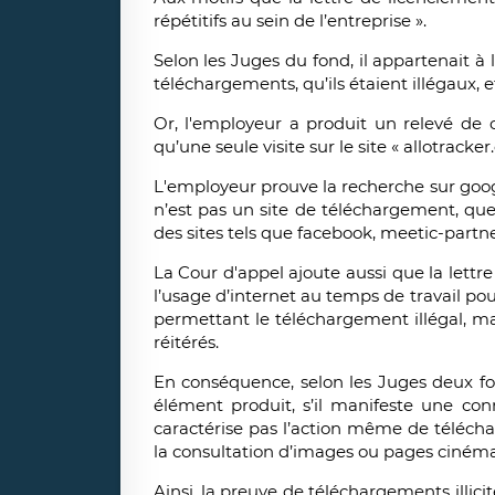
répétitifs au sein de l’entreprise ».
Selon les Juges du fond, il appartenait à
téléchargements, qu’ils étaient illégaux, et
Or, l'employeur a produit un relevé de c
qu’une seule visite sur le site « allotrack
L'employeur prouve la recherche sur goog
n’est pas un site de téléchargement, qu
des sites tels que facebook, meetic-partne
La Cour d'appel ajoute aussi que la lettre 
l’usage d’internet au temps de travail po
permettant le téléchargement illégal, ma
réitérés.
En conséquence, selon les Juges deux fon
élément produit, s’il manifeste une co
caractérise pas l’action même de télécha
la consultation d’images ou pages cinéma
Ainsi, la preuve de téléchargements illicite