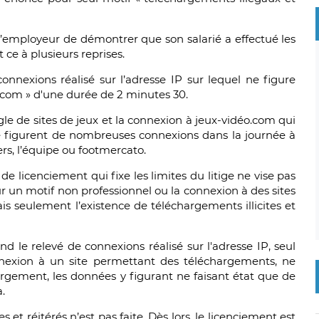
 l’employeur de démontrer que son salarié a effectué les
 ce à plusieurs reprises.
onnexions réalisé sur l’adresse IP sur lequel ne figure
er.com » d'une durée de 2 minutes 30.
le de sites de jeux et la connexion à jeux-vidéo.com qui
e figurent de nombreuses connexions dans la journée à
rs, l’équipe ou footmercato.
de licenciement qui fixe les limites du litige ne vise pas
ur un motif non professionnel ou la connexion à des sites
is seulement l’existence de téléchargements illicites et
d le relevé de connexions réalisé sur l'adresse IP, seul
nnexion à un site permettant des téléchargements, ne
rgement, les données y figurant ne faisant état que de
.
s et réitérés n’est pas faite. Dès lors, le licenciement est