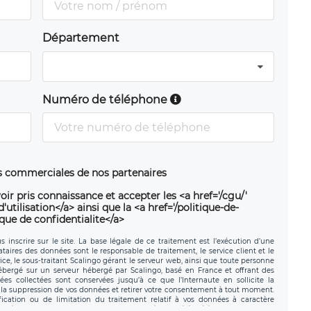
Département
Numéro de téléphone
ns commerciales de nos partenaires
oir pris connaissance et accepter les <a href='/cgu/'
utilisation</a> ainsi que la <a href='/politique-de-
ique de confidentialite</a>
 inscrire sur le site. La base légale de ce traitement est l’exécution d’une
nataires des données sont le responsable de traitement, le service client et le
ce, le sous-traitant Scalingo gérant le serveur web, ainsi que toute personne
hébergé sur un serveur hébergé par Scalingo, basé en France et offrant des
ées collectées sont conservées jusqu’à ce que l’Internaute en sollicite la
a suppression de vos données et retirer votre consentement à tout moment.
fication ou de limitation du traitement relatif à vos données à caractère
données. Vous pouvez exercer ces droits auprès du délégué à la protection des