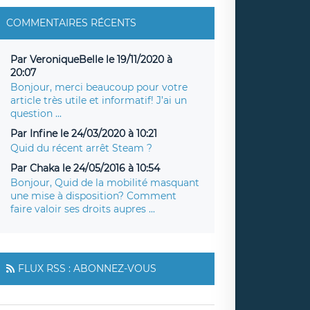
COMMENTAIRES RÉCENTS
Par VeroniqueBelle le 19/11/2020 à
20:07
Bonjour, merci beaucoup pour votre
article très utile et informatif! J’ai un
question ...
Par Infine le 24/03/2020 à 10:21
Quid du récent arrêt Steam ?
Par Chaka le 24/05/2016 à 10:54
Bonjour, Quid de la mobilité masquant
une mise à disposition? Comment
faire valoir ses droits aupres ...
FLUX RSS : ABONNEZ-VOUS