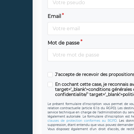
Email
Mot de passe
J'accepte de recevoir des propositio
En cochant cette case, je reconnais av
target='_blank'>conditions générales d'
confidentialite/' target='_blank'>polit
Le présent formulaire d’inscription vous permet de vous
relation contractuelle (article 6.1.b du RGPD). Les desti
service technique en charge de l’administration du servi
légalement autorisée. Le formulaire d’inscription est 
clauses de protection conformes au RGPD
. Les donn
suppression, étant entendu que vous pouvez demander l
Vous disposez également d’un droit d’accès, de recti
personnel, ainsi que d’un droit à la portabilité de vos 