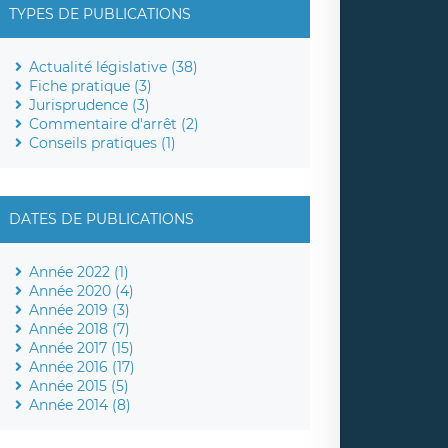
TYPES DE PUBLICATIONS
Actualité législative (38)
Fiche pratique (3)
Jurisprudence (3)
Commentaire d'arrêt (2)
Conseils pratiques (1)
DATES DE PUBLICATIONS
Année 2022 (1)
Année 2020 (4)
Année 2019 (3)
Année 2018 (7)
Année 2017 (15)
Année 2016 (17)
Année 2015 (5)
Année 2014 (8)