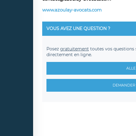
www.azoulay-avocats.com
VOUS AVEZ UNE QUESTION ?
Posez
gratuitement
toutes vos questions 
directement en ligne.
ALLE
DEMANDER 