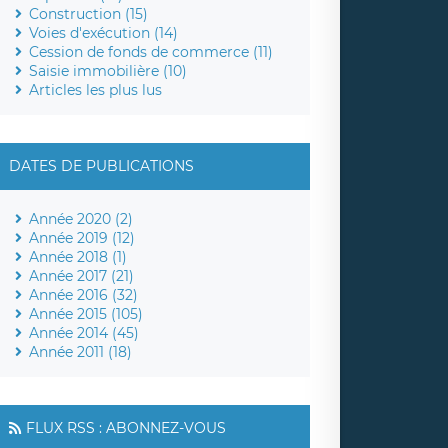
Construction (15)
Voies d'exécution (14)
Cession de fonds de commerce (11)
Saisie immobilière (10)
Articles les plus lus
DATES DE PUBLICATIONS
Année 2020 (2)
Année 2019 (12)
Année 2018 (1)
Année 2017 (21)
Année 2016 (32)
Année 2015 (105)
Année 2014 (45)
Année 2011 (18)
FLUX RSS : ABONNEZ-VOUS