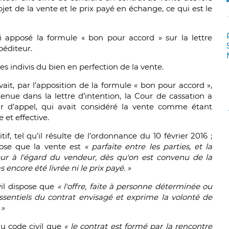
et de la vente et le prix payé en échange, ce qui est le
ci apposé la formule « bon pour accord » sur la lettre
péditeur.
es indivis du bien en perfection de la vente.
ait, par l’apposition de la formule « bon pour accord »,
tenue dans la lettre d’intention, la Cour de cassation a
r d’appel, qui avait considéré la vente comme étant
 et effective.
if, tel qu’il résulte de l’ordonnance du 10 février 2016 ;
spose que la vente est
«
parfaite entre les parties, et la
teur à l'égard du vendeur, dès qu'on est convenu de la
 encore été livrée ni le prix payé. »
ivil dispose que
«
l'offre, faite à personne déterminée ou
sentiels du contrat envisagé et exprime la volonté de
 »
 du code civil que
« le contrat est formé par la rencontre