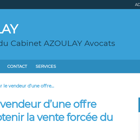
AD
LAY
 du Cabinet AZOULAY Avocats
CONTACT
SERVICES
 le vendeur d’une offre...
 vendeur d’une offre
tenir la vente forcée du