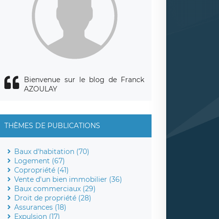
Bienvenue sur le blog de Franck
AZOULAY
THÈMES DE PUBLICATIONS
Baux d'habitation (70)
Logement (67)
Copropriété (41)
Vente d'un bien immobilier (36)
Baux commerciaux (29)
Droit de propriété (28)
Assurances (18)
Expulsion (17)