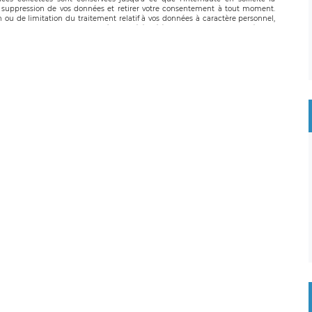
suppression de vos données et retirer votre consentement à tout moment.
n ou de limitation du traitement relatif à vos données à caractère personnel,
 pouvez exercer ces droits auprès du délégué à la protection des données de
oignable à l’adresse mail suivante : donneespersonnelles@legavox.fr. Le
, sis 9 rue Léopold Sédar Senghor, joignable à l’adresse mail :
droit d’introduire une réclamation auprès d’une autorité de contrôle.