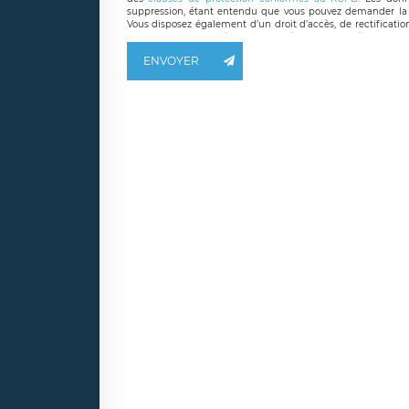
suppression, étant entendu que vous pouvez demander la 
Vous disposez également d’un droit d’accès, de rectificatio
ainsi que d’un droit à la portabilité de vos données. Vous
LÉGAVOX qui exerce au siège social de LÉGAVOX et est j
ENVOYER
responsable de traitement est la société LÉGAVOX
responsabledetraitement@legavox.fr. Vous avez également le 