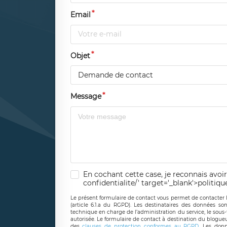
Email
Objet
Demande de contact
Message
En cochant cette case, je reconnais avoir
confidentialite/' target='_blank'>politiqu
Le présent formulaire de contact vous permet de contacter 
(article 6.1.a du RGPD). Les destinataires des données son
technique en charge de l’administration du service, le sous
autorisée. Le formulaire de contact à destination du blogue
des
clauses de protection conformes au RGPD
. Les donn