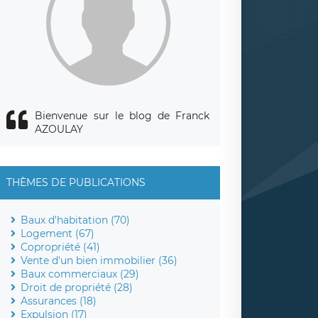
Bienvenue sur le blog de Franck
AZOULAY
THÈMES DE PUBLICATIONS
Baux d'habitation (70)
Logement (67)
Copropriété (41)
Vente d'un bien immobilier (36)
Baux commerciaux (29)
Droit de propriété (28)
Assurances (18)
Expulsion (17)