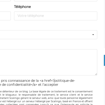
Téléphone
 pris connaissance de la <a href='/politique-de-
e de confidentialité</a> et l'accepter
le détenteur de ce blog. La base légale de ce traitement est le consentement
t le blogueur, le responsable de traitement, le service client et le service
-traitant Scalingo gérant le serveur web, ainsi que toute personne légalement
ur est hébergé sur un serveur hébergé par Scalingo, basé en France et offrant
ées collectées sont conservées jusqu’à ce que l’Internaute en sollicite la