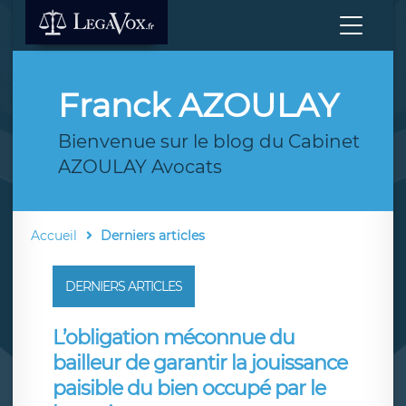
Franck AZOULAY
Bienvenue sur le blog du Cabinet
AZOULAY Avocats
Accueil
Derniers articles
DERNIERS ARTICLES
L’obligation méconnue du
bailleur de garantir la jouissance
paisible du bien occupé par le