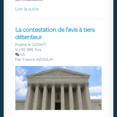
Lire la suite
La contestation de l'avis à tiers
détenteur
Publié le 22/04/11
Vu 82 886 fois
45
Par
Franck AZOULAY