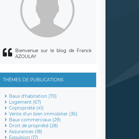
Bienvenue sur le blog de Franck
AZOULAY
THÈMES DE PUBLICATIONS
Baux d'habitation (70)
Logement (67)
Copropriété (41)
Vente d'un bien immobilier (36)
Baux commerciaux (29)
Droit de propriété (28)
Assurances (18)
Expulsion (17)