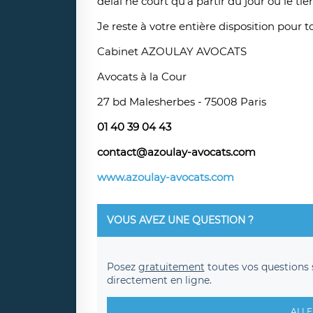
délai ne court qu’à partir du jour où le tie
Je reste à votre entière disposition pour 
Cabinet AZOULAY AVOCATS
Avocats à la Cour
27 bd Malesherbes - 75008 Paris
01 40 39 04 43
contact@azoulay-avocats.com
www.azoulay-avocats.com
VOUS AVEZ UNE QUESTION ?
Posez
gratuitement
toutes vos questions 
directement en ligne.
ALLE