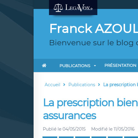
Franck AZOU
Bienvenue sur le blog
PRÉSENTATION
PUBLICATIONS
Accueil
Publications
La prescription 
La prescription bien
assurances
Publié le
04/05/2015
Modifié le
11/05/2016