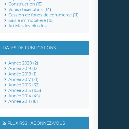
Construction (15)
Voies d'exécution (14)
Cession de fonds de commerce (11)
Saisie immobilière (10)
Articles les plus lus
DATES DE PUBLICATIONS
Année 2020 (2)
Année 2019 (12)
Année 2018 (1)
Année 2017 (21)
Année 2016 (32)
Année 2015 (105)
Année 2014 (45)
Année 2011 (18)
FLUX RSS : ABONNEZ-VOUS