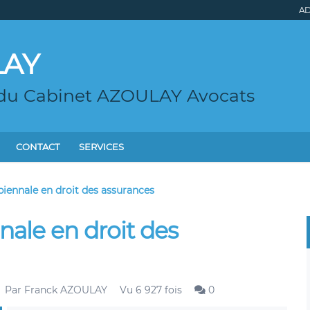
AD
LAY
 du Cabinet AZOULAY Avocats
CONTACT
SERVICES
biennale en droit des assurances
nale en droit des
Par
Franck AZOULAY
Vu 6 927 fois
0