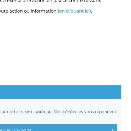
rs a exercé une action en justice contre l’assuré.
toute action ou information
(en cliquant ici)
.
sur notre forum juridique. Nos bénévoles vous répondent
R SUR LE FORUM