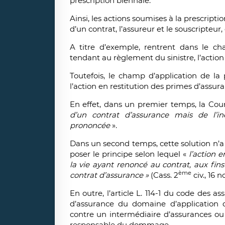
prescription biennale.
Ainsi, les actions soumises à la prescripti
d’un contrat, l’assureur et le souscripteur,
A titre d’exemple, rentrent dans le cha
tendant au règlement du sinistre, l’action e
Toutefois, le champ d’application de la 
l’action en restitution des primes d’assura
En effet, dans un premier temps, la Cou
d’un contrat d’assurance mais de l’in
prononcée
».
Dans un second temps, cette solution n’a
poser le principe selon lequel «
l’action 
la vie ayant renoncé au contrat, aux fin
ème
contrat d’assurance »
(Cass. 2
civ., 16 n
En outre, l’article L. 114-1 du code des a
d’assurance du domaine d’application de
contre un intermédiaire d’assurances ou 
responsable du dommage.