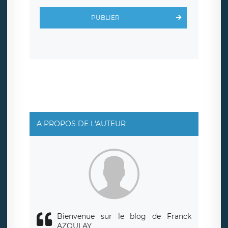
d’inscription est hébergé sur un serveur hébergé par
Scalingo, basé en France et offrant des
clauses de
PUBLIER
protection conformes au RGPD
. Les données collectées
sont conservées jusqu’à ce que l’Internaute en sollicite la
suppression, étant entendu que vous pouvez demander
la suppression de vos données et retirer votre
consentement à tout moment. Vous disposez également
d’un droit d’accès, de rectification ou de limitation du
traitement relatif à vos données à caractère personnel,
ainsi que d’un droit à la portabilité de vos données. Vous
pouvez exercer ces droits auprès du délégué à la
protection des données de LÉGAVOX qui exerce au siège
social de LÉGAVOX et est joignable à l’adresse mail
suivante : donneespersonnelles@legavox.fr. Le
responsable de traitement est la société LÉGAVOX, sis 9
rue Léopold Sédar Senghor, joignable à l’adresse mail :
responsabledetraitement@legavox.fr. Vous avez
A PROPOS DE L'AUTEUR
également le droit d’introduire une réclamation auprès
d’une autorité de contrôle.
Bienvenue sur le blog de Franck
AZOULAY