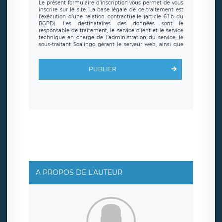
Le présent formulaire d’inscription vous permet de vous
inscrire sur le site. La base légale de ce traitement est
l’exécution d’une relation contractuelle (article 6.1.b du
RGPD). Les destinataires des données sont le
responsable de traitement, le service client et le service
technique en charge de l’administration du service, le
sous-traitant Scalingo gérant le serveur web, ainsi que
toute personne légalement autorisée. Le formulaire
d’inscription est hébergé sur un serveur hébergé par
Scalingo, basé en France et offrant des
clauses de
PUBLIER
protection conformes au RGPD
. Les données collectées
sont conservées jusqu’à ce que l’Internaute en sollicite la
suppression, étant entendu que vous pouvez demander
la suppression de vos données et retirer votre
consentement à tout moment. Vous disposez également
d’un droit d’accès, de rectification ou de limitation du
traitement relatif à vos données à caractère personnel,
ainsi que d’un droit à la portabilité de vos données. Vous
pouvez exercer ces droits auprès du délégué à la
protection des données de LÉGAVOX qui exerce au siège
social de LÉGAVOX et est joignable à l’adresse mail
suivante : donneespersonnelles@legavox.fr. Le
responsable de traitement est la société LÉGAVOX, sis 9
rue Léopold Sédar Senghor, joignable à l’adresse mail :
responsabledetraitement@legavox.fr. Vous avez
A PROPOS DE L'AUTEUR
également le droit d’introduire une réclamation auprès
d’une autorité de contrôle.