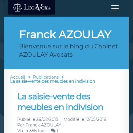
Franck AZOULAY
Bienvenue sur le blog du Cabinet
AZOULAY Avocats
Accueil
Publications
La saisie-vente des meubles en indivision
La saisie-vente des
meubles en indivision
Publié le
26/02/2015
Modifié le
12/05/2016
Par
Franck AZOULAY
Vu 14 356 fois
1