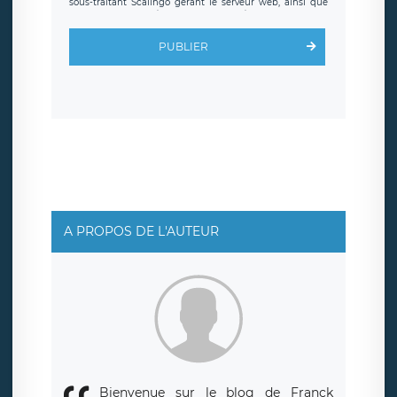
sous-traitant Scalingo gérant le serveur web, ainsi que
toute personne légalement autorisée. Le formulaire
d’inscription est hébergé sur un serveur hébergé par
Scalingo, basé en France et offrant des
clauses de
PUBLIER
protection conformes au RGPD
. Les données collectées
sont conservées jusqu’à ce que l’Internaute en sollicite la
suppression, étant entendu que vous pouvez demander
la suppression de vos données et retirer votre
consentement à tout moment. Vous disposez également
d’un droit d’accès, de rectification ou de limitation du
traitement relatif à vos données à caractère personnel,
ainsi que d’un droit à la portabilité de vos données. Vous
pouvez exercer ces droits auprès du délégué à la
protection des données de LÉGAVOX qui exerce au siège
social de LÉGAVOX et est joignable à l’adresse mail
suivante : donneespersonnelles@legavox.fr. Le
responsable de traitement est la société LÉGAVOX, sis 9
rue Léopold Sédar Senghor, joignable à l’adresse mail :
responsabledetraitement@legavox.fr. Vous avez
A PROPOS DE L'AUTEUR
également le droit d’introduire une réclamation auprès
d’une autorité de contrôle.
Bienvenue sur le blog de Franck