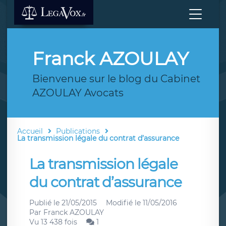
Franck AZOULAY
Bienvenue sur le blog du Cabinet
AZOULAY Avocats
Accueil
Publications
La transmission légale du contrat d’assurance
La transmission légale
du contrat d’assurance
Publié le
21/05/2015
Modifié le
11/05/2016
Par
Franck AZOULAY
Vu 13 438 fois
1