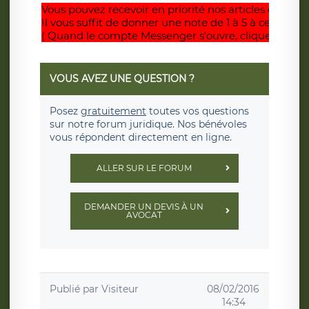
Vous pouvez recevoir en priorité nos articles dès paru
Il vous suffit de donner une note de 1 à 5 à cet articl
( Quand le compte Messenger s'ouvre, cliquez sur
D
VOUS AVEZ UNE QUESTION ?
Posez
gratuitement
toutes vos questions
sur notre forum juridique. Nos bénévoles
vous répondent directement en ligne.
ALLER SUR LE FORUM
DEMANDER UN DEVIS À UN
AVOCAT
Publié par
Visiteur
08/02/2016
14:34