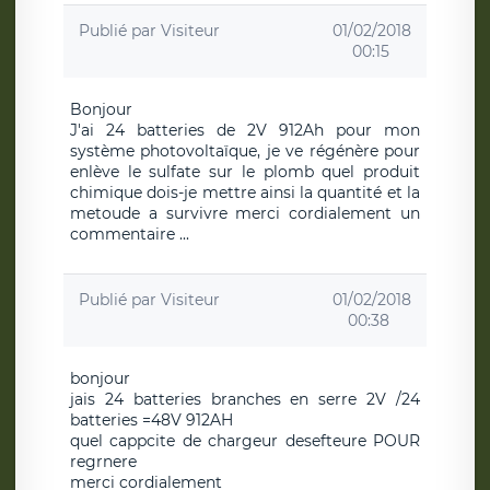
Publié par
Visiteur
01/02/2018
00:15
Bonjour
J'ai 24 batteries de 2V 912Ah pour mon
système photovoltaïque, je ve régénère pour
enlève le sulfate sur le plomb quel produit
chimique dois-je mettre ainsi la quantité et la
metoude a survivre merci cordialement un
commentaire ...
Publié par
Visiteur
01/02/2018
00:38
bonjour
jais 24 batteries branches en serre 2V /24
batteries =48V 912AH
quel cappcite de chargeur desefteure POUR
regrnere
merci cordialement