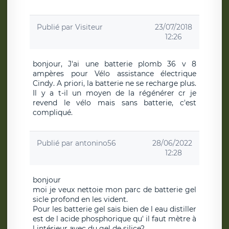
Publié par
Visiteur
23/07/2018
12:26
bonjour, J'ai une batterie plomb 36 v 8
ampères pour Vélo assistance électrique
Cindy. A priori, la batterie ne se recharge plus.
Il y a t-il un moyen de la régénérer cr je
revend le vélo mais sans batterie, c'est
compliqué.
Publié par
antonino56
28/06/2022
12:28
bonjour
moi je veux nettoie mon parc de batterie gel
sicle profond en les vident.
Pour les batterie gel sais bien de l eau distiller
est de l acide phosphorique qu' il faut mètre à
l intérieur avec du gel de silice?