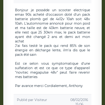
Bonjour je posséde un scooter electrique
emax 90s acheté d'occasion doté d'un pack
batterie plomb gel de 4x12v 10ah soit 48v
10ah. L'automnomie annoncé pour mon poid
et ma taille est de 40km batterie neuve, et
elle nest que 25 30km max, le pack batterie
ayant été changé 2 ans et demi avt mon
achat
J'ai fais testé le pack qui rend 85% de son
énergie en décharge lente, ilm'a dis que le
pack été sain
Est ce selon vous symptomatique d'une
sulfatation et est ce que ce type d'appareil
"novitec megapulse 48v" peut faire revenir
mes batteries
Par avance merci Cordialement, Anthony
Publié par
Visiteur
08/02/2016
15:06