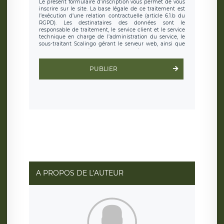
Le présent formulaire d’inscription vous permet de vous
inscrire sur le site. La base légale de ce traitement est
l’exécution d’une relation contractuelle (article 6.1.b du
RGPD). Les destinataires des données sont le
responsable de traitement, le service client et le service
technique en charge de l’administration du service, le
sous-traitant Scalingo gérant le serveur web, ainsi que
toute personne légalement autorisée. Le formulaire
d’inscription est hébergé sur un serveur hébergé par
Scalingo, basé en France et offrant des
clauses de
PUBLIER
protection conformes au RGPD
. Les données collectées
sont conservées jusqu’à ce que l’Internaute en sollicite la
suppression, étant entendu que vous pouvez demander
la suppression de vos données et retirer votre
consentement à tout moment. Vous disposez également
d’un droit d’accès, de rectification ou de limitation du
traitement relatif à vos données à caractère personnel,
ainsi que d’un droit à la portabilité de vos données. Vous
pouvez exercer ces droits auprès du délégué à la
protection des données de LÉGAVOX qui exerce au siège
social de LÉGAVOX et est joignable à l’adresse mail
suivante : donneespersonnelles@legavox.fr. Le
responsable de traitement est la société LÉGAVOX, sis 9
rue Léopold Sédar Senghor, joignable à l’adresse mail :
responsabledetraitement@legavox.fr. Vous avez
A PROPOS DE L'AUTEUR
également le droit d’introduire une réclamation auprès
d’une autorité de contrôle.