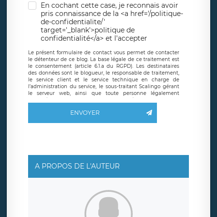
En cochant cette case, je reconnais avoir
pris connaissance de la <a href='/politique-
de-confidentialite/'
target='_blank'>politique de
confidentialité</a> et l'accepter
Le présent formulaire de contact vous permet de contacter
le détenteur de ce blog. La base légale de ce traitement est
le consentement (article 6.1.a du RGPD). Les destinataires
des données sont le blogueur, le responsable de traitement,
le service client et le service technique en charge de
l’administration du service, le sous-traitant Scalingo gérant
le serveur web, ainsi que toute personne légalement
autorisée. Le formulaire de contact à destination du
blogueur est hébergé sur un serveur hébergé par Scalingo,
ENVOYER
basé en France et offrant des
clauses de protection
conformes au RGPD
. Les données collectées sont conservées
jusqu’à ce que l’Internaute en sollicite la suppression, étant
entendu que vous pouvez demander la suppression de vos
données et retirer votre consentement à tout moment. Vous
disposez également d’un droit d’accès, de rectification ou de
limitation du traitement relatif à vos données à caractère
personnel, ainsi que d’un droit à la portabilité de vos
A PROPOS DE L'AUTEUR
données. Vous pouvez exercer ces droits auprès du délégué
à la protection des données de LÉGAVOX qui exerce au
siège social de LÉGAVOX et est joignable à l’adresse mail
suivante : donneespersonnelles@legavox.fr. Le responsable
de traitement est la société LÉGAVOX, sis 9 rue Léopold
Sédar Senghor, joignable à l’adresse mail :
responsabledetraitement@legavox.fr. Vous avez également
le droit d’introduire une réclamation auprès d’une autorité