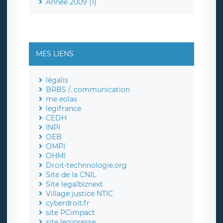
Année 2009 (1)
MES LIENS
légalis
BRBS /. communication
me eolas
legifrance
CEDH
INPI
OEB
OMPI
OHMI
Droit-technnologie.org
Site de la CNIL
Site legalbiznext
Village justice NTIC
cyberdroit.fr
site PCimpact
site legipresse