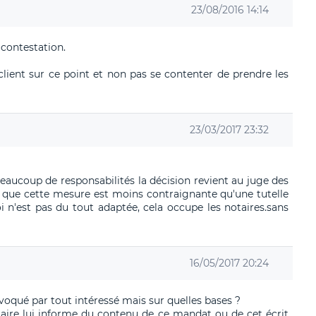
23/08/2016 14:14
 contestation.
client sur ce point et non pas se contenter de prendre les
23/03/2017 23:32
 beaucoup de responsabilités la décision revient au juge des
oit que cette mesure est moins contraignante qu'une tutelle
i n'est pas du tout adaptée, cela occupe les notaires.sans
16/05/2017 20:24
voqué par tout intéressé mais sur quelles bases ?
taire lui informe du contenu de ce mandat ou de cet écrit