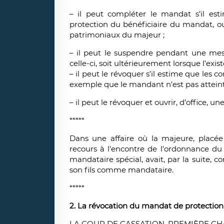
– il peut compléter le mandat s’il est
protection du bénéficiaire du mandat, ou
patrimoniaux du majeur ;
– il peut le suspendre pendant une mes
celle-ci, soit ultérieurement lorsque l’ex
– il peut le révoquer s’il estime que les 
exemple que le mandant n’est pas atteint d
– il peut le révoquer et ouvrir, d’office, u
*****
Dans une affaire où la majeure, placée
recours à l'encontre de l'ordonnance du 
mandataire spécial, avait, par la suite,
son fils comme mandataire.
*****
2. La révocation du mandat de protection f
LA COUR DE CASSATION, PREMIÈRE CH