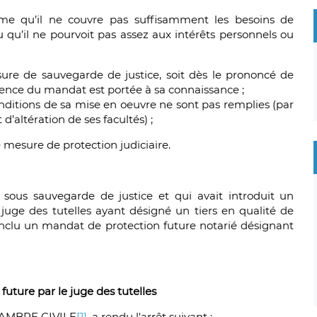
ime qu’il ne couvre pas suffisamment les besoins de
 qu’il ne pourvoit pas assez aux intérêts personnels ou
ure de sauvegarde de justice, soit dès le prononcé de
istence du mandat est portée à sa connaissance ;
conditions de sa mise en oeuvre ne sont pas remplies (par
’altération de ses facultés) ;
ne mesure de protection judiciaire.
 sous sauvegarde de justice et qui avait introduit un
juge des tutelles ayant désigné un tiers en qualité de
 conclu un mandat de protection future notarié désignant
uture par le juge des tutelles
AMBRE CIVILE
[1]
, a rendu l'arrêt suivant :