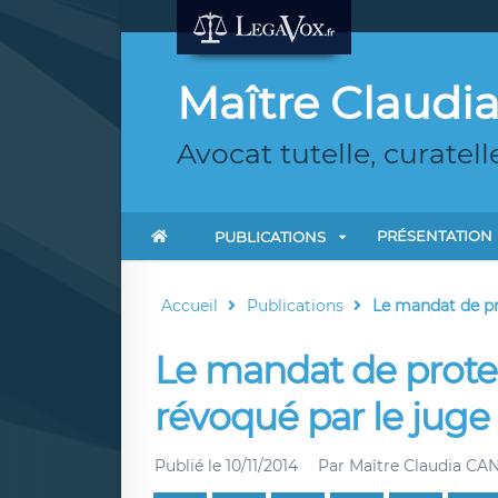
Maître Claudi
Avocat tutelle, curatell
PRÉSENTATION
PUBLICATIONS
Accueil
Publications
Le mandat de pro
Le mandat de protec
révoqué par le juge 
Publié le
10/11/2014
Par
Maître Claudia CAN