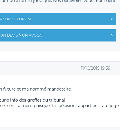
sur notre forum juridique. Nos bénévoles vous répondent
R SUR LE FORUM
UN DEVIS À UN AVOCAT
11/10/2015 19:59
ion future et ma nommé mandataire.
ucune info des greffes du tribunal
ne sert à rien puisque la décision appartient au juge