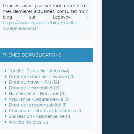
Pour en savoir plus sur mon expertise et
mes dernières actualités, consultez mon
blog sur Legavox :
https://www.legavox.fr/blog/tutelle-
curatelle-avocat/
THÈMES DE PUBLICATIONS
Tutelle - Curatelle - Abus (44)
Droit de la famille - Divorce (21)
Droit du travail - RH (19)
Droit de l'immobilier (15)
Harcèlement - Burn out (11)
Assurance - Assurance-vie (9)
Droit de la responsabilité (5)
Procédure - Droits de la défense (4)
Succession - Assurance vie (1)
Articles les plus lus