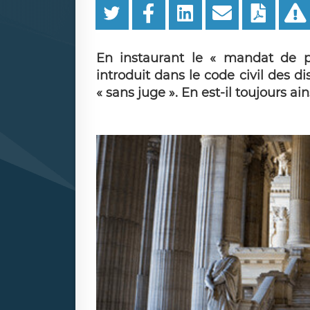
En instaurant le « mandat de pr
introduit dans le code civil des d
« sans juge ». En est-il toujours ain