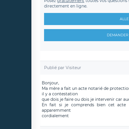
Posez
gratuitement
toutes vos questions 
directement en ligne.
ALLE
DEMANDER 
Publié par
Visiteur
Bonjour,
Ma mère a fait un acte notarié de protect
il y a contestation
que dois je faire ou dois je intervenir car a
En fait si je comprends bien cet acte 
apparemment
cordialement