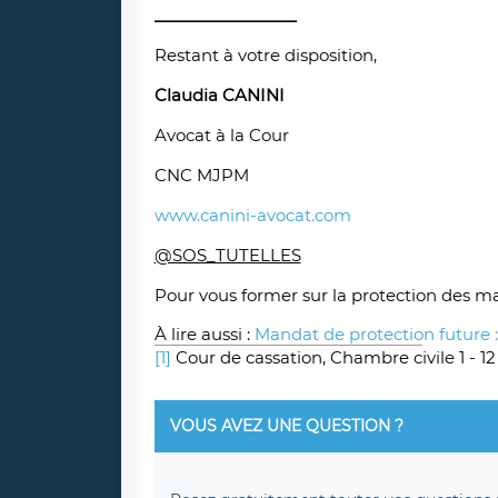
________________
Restant à votre disposition,
Claudia CANINI
Avocat à la Cour
CNC MJPM
www.canini-avocat.com
@SOS_TUTELLES
Pour vous former sur la protection des ma
À lire aussi :
Mandat de protection future 
[1]
Cour de cassation, Chambre civile 1 - 12 
VOUS AVEZ UNE QUESTION ?