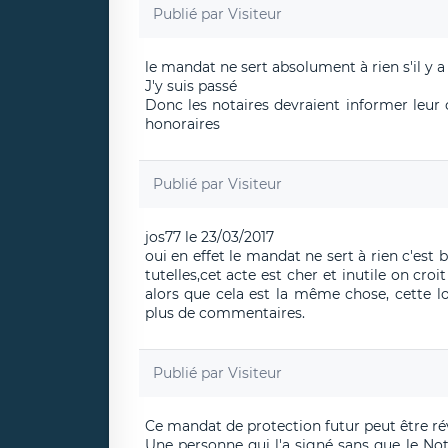
Publié par
Visiteur
le mandat ne sert absolument à rien s'il y a
J'y suis passé
Donc les notaires devraient informer leur 
honoraires
Publié par
Visiteur
jos77 le 23/03/2017
oui en effet le mandat ne sert à rien c'est
tutelles,cet acte est cher et inutile on cr
alors que cela est la même chose, cette lo
plus de commentaires.
Publié par
Visiteur
Ce mandat de protection futur peut être ré
Une personne qui l'a signé sans que le No