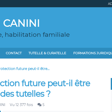
AD
a CANINI
e, habilitation familiale
CONTACT
TUTELLE & CURATELLE
FORMATIONS JURIDIQ
tection future peut-il être...
tion future peut-il être
des tutelles ?
INI
Vu 12 377 fois
5