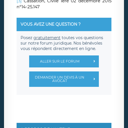
[3]
Cassation, Civile 1ère 02 décembre 2015
n°14-25.147
VOUS AVEZ UNE QUESTION ?
Posez
gratuitement
toutes vos questions
sur notre forum juridique. Nos bénévoles
vous répondent directement en ligne.
ALLER SUR LE FORUM
DEMANDER UN DEVIS À UN
AVOCAT