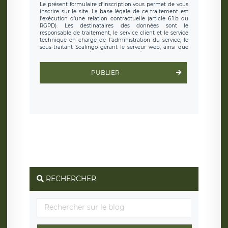
Le présent formulaire d’inscription vous permet de vous
inscrire sur le site. La base légale de ce traitement est
l’exécution d’une relation contractuelle (article 6.1.b du
RGPD). Les destinataires des données sont le
responsable de traitement, le service client et le service
technique en charge de l’administration du service, le
sous-traitant Scalingo gérant le serveur web, ainsi que
toute personne légalement autorisée. Le formulaire
d’inscription est hébergé sur un serveur hébergé par
Scalingo, basé en France et offrant des
clauses de
PUBLIER
protection conformes au RGPD
. Les données collectées
sont conservées jusqu’à ce que l’Internaute en sollicite la
suppression, étant entendu que vous pouvez demander
la suppression de vos données et retirer votre
consentement à tout moment. Vous disposez également
d’un droit d’accès, de rectification ou de limitation du
traitement relatif à vos données à caractère personnel,
ainsi que d’un droit à la portabilité de vos données. Vous
pouvez exercer ces droits auprès du délégué à la
protection des données de LÉGAVOX qui exerce au siège
social de LÉGAVOX et est joignable à l’adresse mail
suivante : donneespersonnelles@legavox.fr. Le
responsable de traitement est la société LÉGAVOX, sis 9
rue Léopold Sédar Senghor, joignable à l’adresse mail :
responsabledetraitement@legavox.fr. Vous avez
RECHERCHER
également le droit d’introduire une réclamation auprès
d’une autorité de contrôle.